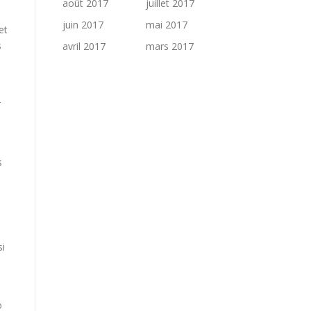
août 2017
juillet 2017
juin 2017
mai 2017
et
s
avril 2017
mars 2017
r
s
si
o