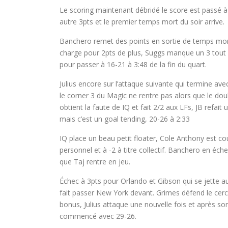
Le scoring maintenant débridé le score est passé 
autre 3pts et le premier temps mort du soir arrive.
Banchero remet des points en sortie de temps mort, 
charge pour 2pts de plus, Suggs manque un 3 tout o
pour passer à 16-21 à 3:48 de la fin du quart.
Julius encore sur l’attaque suivante qui termine avec
le corner 3 du Magic ne rentre pas alors que le dou
obtient la faute de IQ et fait 2/2 aux LFs, JB refait
mais c’est un goal tending, 20-26 à 2:33
IQ place un beau petit floater, Cole Anthony est cou
personnel et à -2 à titre collectif. Banchero en éch
que Taj rentre en jeu.
Échec à 3pts pour Orlando et Gibson qui se jette au
fait passer New York devant. Grimes défend le cerc
bonus, Julius attaque une nouvelle fois et après so
commencé avec 29-26.