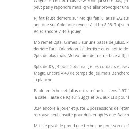
Wagner en échec mais New York qui score pas, ça 
peut pas y répondre mais RJ va aller provoquer une 
RJ fait faute derrière sur Mo qui fait lui aussi 2/2
and one sur Cole pour revenir à -11 à 8:08. Taj se m
94 et encore 7:44 à jouer.
Mo remet 2pts, Grimes 3 sur une passe de Julius. 
derrière l’arc, Orlando aussi derrière et en sortie 
2pts de plus mais Mo va faire de même face à RJ p
3pts de IQ, JB pour 2pts malgré les contacts et Ne
Magic. Encore 4:40 de temps de jeu mais Banchero qu
la planche.
Paolo en échec et Julius qui ramène les siens à 97
la salle. Faute de IQ sur Suggs et 0/2 aux LFs pour 
3:34 encore à jouer et juste 2 possessions de retar
retrouve seul ensuite pour dunker après que Bancher
Mais le pivot de prend une technique pour son excè