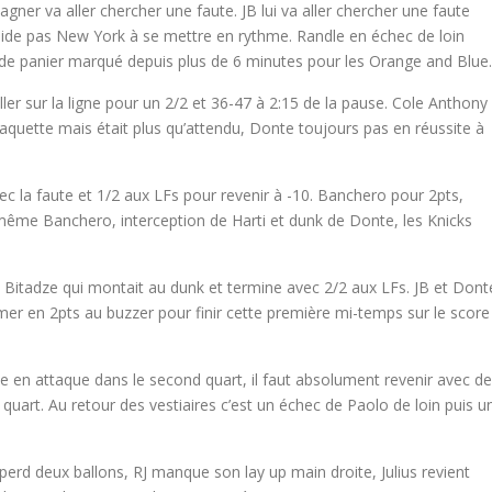
er va aller chercher une faute. JB lui va aller chercher une faute
n’aide pas New York à se mettre en rythme. Randle en échec de loin
as de panier marqué depuis plus de 6 minutes pour les Orange and Blue.
aller sur la ligne pour un 2/2 et 36-47 à 2:15 de la pause. Cole Anthony
a raquette mais était plus qu’attendu, Donte toujours pas en réussite à
ec la faute et 1/2 aux LFs pour revenir à -10. Banchero pour 2pts,
même Banchero, interception de Harti et dunk de Donte, les Knicks
 Bitadze qui montait au dunk et termine avec 2/2 aux LFs. JB et Dont
mer en 2pts au buzzer pour finir cette première mi-temps sur le score
 en attaque dans le second quart, il faut absolument revenir avec de
e quart. Au retour des vestiaires c’est un échec de Paolo de loin puis u
erd deux ballons, RJ manque son lay up main droite, Julius revient