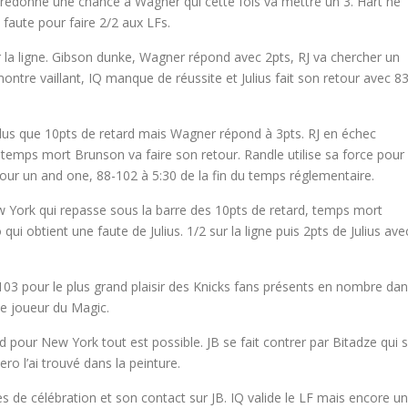
redonne une chance à Wagner qui cette fois va mettre un 3. Hart ne
faute pour faire 2/2 aux LFs.
 sur la ligne. Gibson dunke, Wagner répond avec 2pts, RJ va chercher un
ontre vaillant, IQ manque de réussite et Julius fait son retour avec 83
Plus que 10pts de retard mais Wagner répond à 3pts. RJ en échec
de temps mort Brunson va faire son retour. Randle utilise sa force pour
our un and one, 88-102 à 5:30 de la fin du temps réglementaire.
w York qui repasse sous la barre des 10pts de retard, temps mort
i obtient une faute de Julius. 1/2 sur la ligne puis 2pts de Julius ave
-103 pour le plus grand plaisir des Knicks fans présents en nombre da
le joueur du Magic.
d pour New York tout est possible. JB se fait contrer par Bitadze qui 
o l’ai trouvé dans la peinture.
s de célébration et son contact sur JB. IQ valide le LF mais encore u