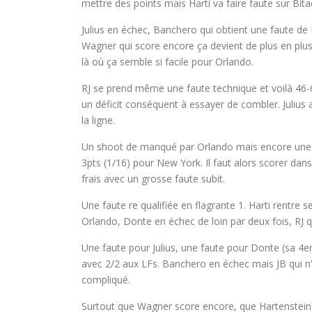
mettre des points mais Harti va faire faute sur Bit
Julius en échec, Banchero qui obtient une faute de B
Wagner qui score encore ça devient de plus en plus 
là où ça semble si facile pour Orlando.
RJ se prend même une faute technique et voilà 46-
un déficit conséquent à essayer de combler. Julius 
la ligne.
Un shoot de manqué par Orlando mais encore une p
3pts (1/16) pour New York. Il faut alors scorer dans
frais avec un grosse faute subit.
Une faute re qualifiée en flagrante 1. Harti rentre 
Orlando, Donte en échec de loin par deux fois, RJ qu
Une faute pour Julius, une faute pour Donte (sa 4e
avec 2/2 aux LFs. Banchero en échec mais JB qui n’
compliqué.
Surtout que Wagner score encore, que Hartenstein 