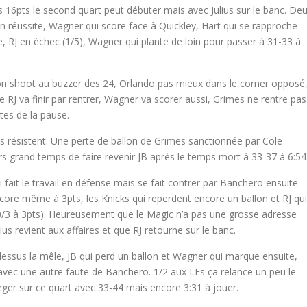
 16pts le second quart peut débuter mais avec Julius sur le banc. De
n réussite, Wagner qui score face à Quickley, Hart qui se rapproche
e, RJ en échec (1/5), Wagner qui plante de loin pour passer à 31-33 à
r son shoot au buzzer des 24, Orlando pas mieux dans le corner opposé
e RJ va finir par rentrer, Wagner va scorer aussi, Grimes ne rentre pas
tes de la pause.
ks résistent. Une perte de ballon de Grimes sanctionnée par Cole
rs grand temps de faire revenir JB après le temps mort à 33-37 à 6:54
i fait le travail en défense mais se fait contrer par Banchero ensuite
ore même à 3pts, les Knicks qui reperdent encore un ballon et RJ qui
 0/3 à 3pts). Heureusement que le Magic n’a pas une grosse adresse
ius revient aux affaires et que RJ retourne sur le banc.
 dessus la mêle, JB qui perd un ballon et Wagner qui marque ensuite,
 avec une autre faute de Banchero. 1/2 aux LFs ça relance un peu le
ger sur ce quart avec 33-44 mais encore 3:31 à jouer.