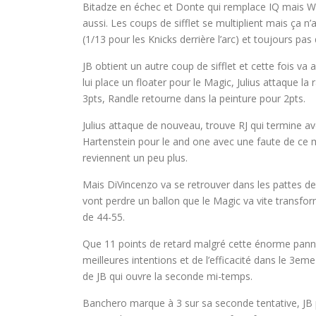
Bitadze en échec et Donte qui remplace IQ mais Wagn
aussi. Les coups de sifflet se multiplient mais ça 
(1/13 pour les Knicks derrière l’arc) et toujours p
JB obtient un autre coup de sifflet et cette fois va 
lui place un floater pour le Magic, Julius attaque l
3pts, Randle retourne dans la peinture pour 2pts.
Julius attaque de nouveau, trouve RJ qui termine av
Hartenstein pour le and one avec une faute de ce 
reviennent un peu plus.
Mais DiVincenzo va se retrouver dans les pattes de
vont perdre un ballon que le Magic va vite transfor
de 44-55.
Que 11 points de retard malgré cette énorme panne
meilleures intentions et de l’efficacité dans le 3em
de JB qui ouvre la seconde mi-temps.
Banchero marque à 3 sur sa seconde tentative, JB p