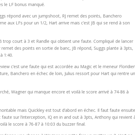
rès le LF bonus manqué.
uggs répond avec un jumpshoot, RJ remet des points, Banchero
ne aux LFs pour un 1/2, Hart arrive mais c’est JB qui se rend à son
B trop court à 3 et Randle qui obtient une faute. Compliqué de lancer
remet des points en sortie de banc, JB répond, Suggs plante à 3pts,
à 1:40.
iew c’est une faute qui est accordée au Magic et le meneur Floridie
nture, Banchero en échec de loin, Julius ressort pour Hart qui rentre u
marché, Wagner qui manque encore et voilà le score arrivé à 74-86 à
montable mais Quickley est tout d’abord en échec. Il faut faute ensuit
aute sur l’interception, IQ en in and out à 3pts, Anthony qui revient 
oilà le score à 76-87 à 10:03 du buzzer final.