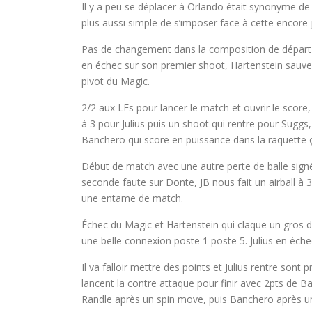
Il y a peu se déplacer à Orlando était synonyme de m
plus aussi simple de s’imposer face à cette encore 
Pas de changement dans la composition de départ 
en échec sur son premier shoot, Hartenstein sauve 
pivot du Magic.
2/2 aux LFs pour lancer le match et ouvrir le score
à 3 pour Julius puis un shoot qui rentre pour Suggs
Banchero qui score en puissance dans la raquette 
Début de match avec une autre perte de balle sign
seconde faute sur Donte, JB nous fait un airball à 
une entame de match.
Échec du Magic et Hartenstein qui claque un gros
une belle connexion poste 1 poste 5. Julius en échec
Il va falloir mettre des points et Julius rentre sont 
lancent la contre attaque pour finir avec 2pts de B
Randle après un spin move, puis Banchero après u