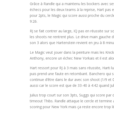
Grâce à Randle qui a maintenu les bockers avec ses
échecs pour les deux teams à la reprise, Hart pas e
pour 2pts, le Magic qui score aussi proche du cercl
9:26.
RJ se fait contrer au large, IQ pas en réussite su
les shoots ne rentrent plus. Le drive main gauche d
son 3 alors que Hartenstein revient en jeu à 8 minu
Le Magic veut jouer dans la peinture mais les Knic
Anthony, encore un échec New Yorkais et il est alo
Hart ressort pour RJ à 3 mais sans réussite, Harti lu
puis prend une faute en retombant. Banchero qui sc
continue d’être dans le dur avec son shoot (1/9 et
aussi car le score est que de 33-40 à 4:42 quand Jul
Julius trop court sur son 3pts, Suggs qui score par
timeout Thibs. Randle attaque le cercle et termine
scoring pour New York mais ça reste encore trop lé