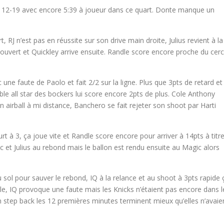
à 12-19 avec encore 5:39 à joueur dans ce quart. Donte manque un
RJ n’est pas en réussite sur son drive main droite, Julius revient à la
uvert et Quickley arrive ensuite. Randle score encore proche du cerc
 une faute de Paolo et fait 2/2 sur la ligne. Plus que 3pts de retard et
ble all star des bockers lui score encore 2pts de plus. Cole Anthony
 un airball à mi distance, Banchero se fait rejeter son shoot par Harti
rt à 3, ça joue vite et Randle score encore pour arriver à 14pts à titr
ec et Julius au rebond mais le ballon est rendu ensuite au Magic alors
 sol pour sauver le rebond, IQ à la relance et au shoot à 3pts rapide 
le, IQ provoque une faute mais les Knicks n’étaient pas encore dans l
n step back les 12 premières minutes terminent mieux qu’elles n’avaie