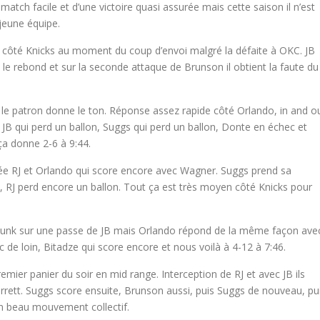
atch facile et d’une victoire quasi assurée mais cette saison il n’est
jeune équipe.
côté Knicks au moment du coup d’envoi malgré la défaite à OKC. JB
le rebond et sur la seconde attaque de Brunson il obtient la faute du
, le patron donne le ton. Réponse assez rapide côté Orlando, in and o
, JB qui perd un ballon, Suggs qui perd un ballon, Donte en échec et
ça donne 2-6 à 9:44.
ée RJ et Orlando qui score encore avec Wagner. Suggs prend sa
3, RJ perd encore un ballon. Tout ça est très moyen côté Knicks pour
 dunk sur une passe de JB mais Orlando répond de la même façon ave
 de loin, Bitadze qui score encore et nous voilà à 4-12 à 7:46.
premier panier du soir en mid range. Interception de RJ et avec JB ils
arrett. Suggs score ensuite, Brunson aussi, puis Suggs de nouveau, pu
n beau mouvement collectif.