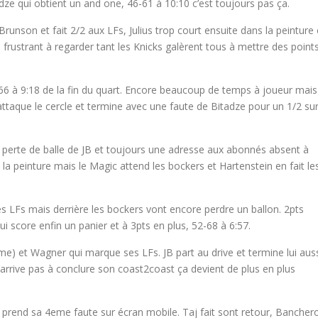
adze qui obtient un and one, 46-61 à 10:10 c’est toujours pas ça.
runson et fait 2/2 aux LFs, Julius trop court ensuite dans la peinture 
frustrant à regarder tant les Knicks galèrent tous à mettre des point
66 à 9:18 de la fin du quart. Encore beaucoup de temps à joueur mais
attaque le cercle et termine avec une faute de Bitadze pour un 1/2 su
erte de balle de JB et toujours une adresse aux abonnés absent à
 la peinture mais le Magic attend les bockers et Hartenstein en fait le
ses LFs mais derrière les bockers vont encore perdre un ballon. 2pts
i score enfin un panier et à 3pts en plus, 52-68 à 6:57.
me) et Wagner qui marque ses LFs. JB part au drive et termine lui aus
arrive pas à conclure son coast2coast ça devient de plus en plus
prend sa 4eme faute sur écran mobile. Taj fait sont retour, Bancher