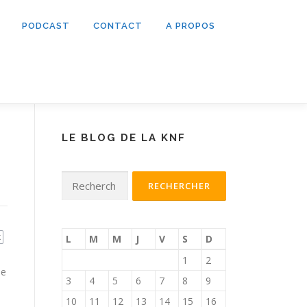
PODCAST
CONTACT
A PROPOS
LE BLOG DE LA KNF
Rechercher :
k
L
M
M
J
V
S
D
1
2
de
3
4
5
6
7
8
9
10
11
12
13
14
15
16