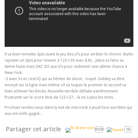
Il va bien remette 2pts avant le jeu des LFs pour arrêter le chrono. Burks
rajouter un 3pts pour revenir à 123-126 avec 8.8s… Julius va faire sa
6eme faute mais OKC 0/2 aux LFs pour redonner une ultime chance à
New York.
-3 avec 5s et c’est IQ qui va hériter du shoot… loupé. Giddey va être
envoyé sur la ligne mais même s’il va louper le premier le second va
bien achever les Knicks. Nouvelle terrible défaite extrêmement
frustrante sur le score final de 123-127… là on a plus les mots.
Prochain rendez-vous dans la nuit de mercredi à jeudi face aux Nets qui
eux ont enfin gagné…
Partager cet article
8000
6k