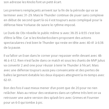
son adresse les Knicks font un petit écart.
Les premiers remplaçants arrivent sur la fin de la période qui va se
terminer avec 31-29. Mais le Thunder continue de jouer sans complexe
en début de second quart là où il est toujours aussi compliqué pour la
défense New Yorkaise de suivre le rythme imposé.
Le Dunk de Obi réveille le public même si avec 38-35 à 8:55 c’est loin
d’être la fête. Car si les Knickerbockers proposent des actions
spectaculaires c’est bien le Thunder qui reste en tête avec 40-41 à 6:38
de la pause.
Il va falloir un Evan dans le corner pour repasser enfin devant avec 48-
46 à 4:12. Rien n’est facile dans ce match et sous les chants de MVP Julius
va convertir 2 and one pour réussir à tenir le Thunder à l’écart. Mais
avec une défense toujours aussi peu convaincante et des pertes de
balles largement évitable les deux équipes atteignent la mi-temps avec
62-61.
Bon des fois il vaut mieux mener d’un point que de 20 pour ne rien
relâcher. Mais au retour des vestiaires dans un rythme très lent on va
retrouver une autre version des splash bro avec Grimes et Fournier
pour un 6-0 qui tombe à pic.