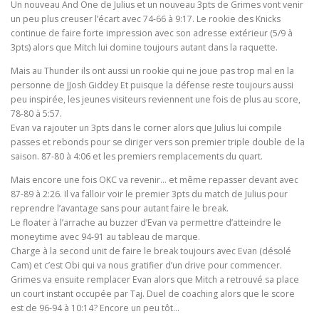
Un nouveau And One de Julius et un nouveau 3pts de Grimes vont venir
un peu plus creuser l’écart avec 74-66 à 9:17. Le rookie des Knicks
continue de faire forte impression avec son adresse extérieur (5/9 à
3pts) alors que Mitch lui domine toujours autant dans la raquette.
Mais au Thunder ils ont aussi un rookie qui ne joue pas trop mal en la
personne de JJosh Giddey Et puisque la défense reste toujours aussi
peu inspirée, les jeunes visiteurs reviennent une fois de plus au score,
78-80 à 5:57.
Evan va rajouter un 3pts dans le corner alors que Julius lui compile
passes et rebonds pour se diriger vers son premier triple double de la
saison. 87-80 à 4:06 et les premiers remplacements du quart.
Mais encore une fois OKC va revenir… et même repasser devant avec
87-89 à 2:26. Il va falloir voir le premier 3pts du match de Julius pour
reprendre l’avantage sans pour autant faire le break.
Le floater à l’arrache au buzzer d’Evan va permettre d’atteindre le
moneytime avec 94-91 au tableau de marque.
Charge à la second unit de faire le break toujours avec Evan (désolé
Cam) et c’est Obi qui va nous gratifier d’un drive pour commencer.
Grimes va ensuite remplacer Evan alors que Mitch a retrouvé sa place
un court instant occupée par Taj. Duel de coaching alors que le score
est de 96-94 à 10:14? Encore un peu tôt…