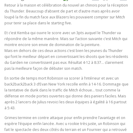
Retour à la maison et célébration du nouvel an chinois pour la réception
du Thunder. Beaucoup d’absent de part et d’autre mais après avoir
loupé la fin du match face aux Blazers les pouvaient compter sur Mitch
pour tenir sa place dans le starting five.
Et c’est Kemba qui ouvre le score avec un 3pts auquel le Thunder va
répondre de la même manière. Mais sur l’action suivante c’est Mitch qui
montre encore son envie de domination de la peinture.
Mais en dehors de ces deux actions c’est bien les jeunes du Thunder
qui font le meilleur départ en convertissant les shoots que les résidents
du Garden ne convertissent pas eux. Résultat 4-12 à 8:37… clairement
pas la meilleure façon de débuter son match.
En sortie de temps mort Robinson va scorer à l’intérieur et avec un
back2back2back 3 d’Evan New York recolle enfin à 14-16. Dommage que
la tentative de dunk dans le traffic de Mitch échoue… tout comme la
défense en mode portes ouvertes qui donne des paniers faciles. Mais
après 2 lancers de Julius revoici les deux équipes à égalité à 16 partout
à 5:43.
Grimes termine en contre attaque pour enfin prendre l’avantage et on
espère l’équipe enfin lancée. Avec u rookie très juste, un Robinson qui
fait le spectacle des deux côtés du terrain et un Fournier qui a retrouvé