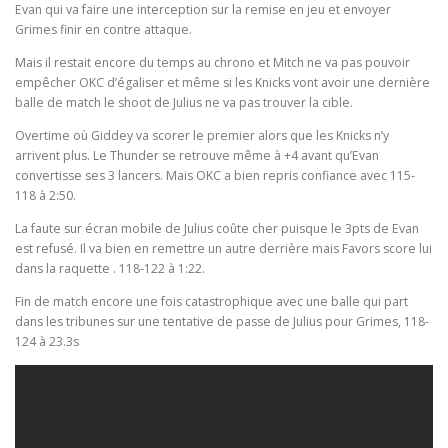
Evan qui va faire une interception sur la remise en jeu et envoyer
Grimes finir en contre attaque.
Mais il restait encore du temps au chrono et Mitch ne va pas pouvoir
empêcher OKC d’égaliser et même si les Knicks vont avoir une dernière
balle de match le shoot de Julius ne va pas trouver la cible.
Overtime où Giddey va scorer le premier alors que les Knicks n’y
arrivent plus. Le Thunder se retrouve même à +4 avant qu’Evan
convertisse ses 3 lancers. Mais OKC a bien repris confiance avec 115-
118 à 2:50.
La faute sur écran mobile de Julius coûte cher puisque le 3pts de Evan
est refusé. Il va bien en remettre un autre derrière mais Favors score lui
dans la raquette . 118-122 à 1:22.
Fin de match encore une fois catastrophique avec une balle qui part
dans les tribunes sur une tentative de passe de Julius pour Grimes, 118-
124 à 23.3s