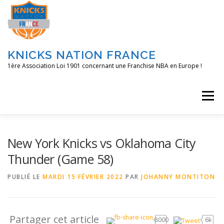
Aller
au
contenu
KNICKS NATION FRANCE
1ère Association Loi 1901 concernant une Franchise NBA en Europe !
Menu
ACCUEIL
NOS ACTIONS
BLOG
KNFTV
New York Knicks vs Oklahoma City
Thunder (Game 58)
PODCAST
CONTACT
A PROPOS
PUBLIÉ LE
MARDI 15 FÉVRIER 2022
PAR
JOHANNY MONTITON
Partager cet article
8000
6k