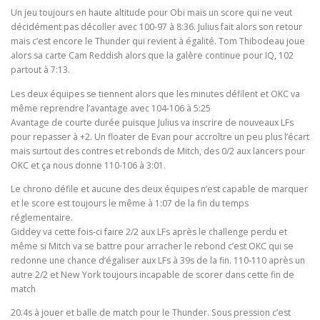
Un jeu toujours en haute altitude pour Obi mais un score qui ne veut
décidément pas décoller avec 100-97 à 8:36. Julius fait alors son retour
mais c’est encore le Thunder qui revient à égalité. Tom Thibodeau joue
alors sa carte Cam Reddish alors que la galère continue pour IQ, 102
partout à 7:13.
Les deux équipes se tiennent alors que les minutes défilent et OKC va
même reprendre l’avantage avec 104-106 à 5:25
Avantage de courte durée puisque Julius va inscrire de nouveaux LFs
pour repasser à +2. Un floater de Evan pour accroître un peu plus l’écart
mais surtout des contres et rebonds de Mitch, des 0/2 aux lancers pour
OKC et ça nous donne 110-106 à 3:01.
Le chrono défile et aucune des deux équipes n’est capable de marquer
et le score est toujours le même à 1:07 de la fin du temps
réglementaire.
Giddey va cette fois-ci faire 2/2 aux LFs après le challenge perdu et
même si Mitch va se battre pour arracher le rebond c’est OKC qui se
redonne une chance d’égaliser aux LFs à 39s de la fin. 110-110 après un
autre 2/2 et New York toujours incapable de scorer dans cette fin de
match
20.4s à jouer et balle de match pour le Thunder. Sous pression c’est