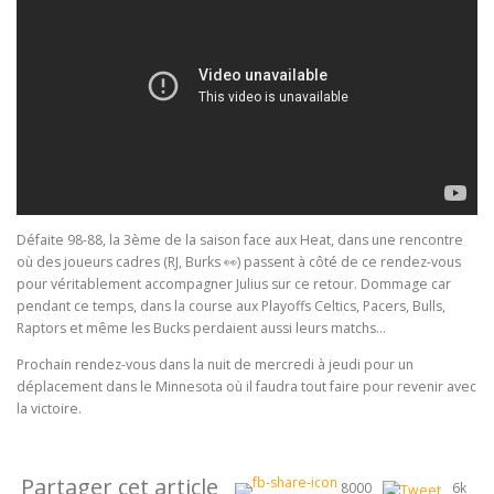
Défaite 98-88, la 3ème de la saison face aux Heat, dans une rencontre
où des joueurs cadres (RJ, Burks 👀) passent à côté de ce rendez-vous
pour véritablement accompagner Julius sur ce retour. Dommage car
pendant ce temps, dans la course aux Playoffs Celtics, Pacers, Bulls,
Raptors et même les Bucks perdaient aussi leurs matchs…
Prochain rendez-vous dans la nuit de mercredi à jeudi pour un
déplacement dans le Minnesota où il faudra tout faire pour revenir avec
la victoire.
Partager cet article
8000
6k