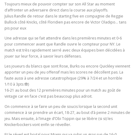
Toujours mieux de pouvoir compter sur son All Star au moment
d’affronter un adversaire direct dans la course aux playoffs.
Julius Randle de retour dans le starting five en compagnie de Reggie
Bullock côté Knicks, côté Floridien pas encore de Victor Oladipo… tans
pis pour eux
Une adresse qui se fait attendre dans les premières minutes et 0-6
pour commencer avant que Randle ouvre le compteur pour NY. Le
match est très rapidement serré avec deux équipes bien décidées à
jouer sur leur force, à savoir leurs défenses.
Les joueurs du blancs que sont Rose, Burks ou encore Quickley viennent
apporter un peu de jeu offensif mais les scores ne décollent pas. La
faute aussi à une adresse catastrophique (29% à 7/24 et un horrible
1/10 à 3pts 🙈)
16-21 au bout des 12 premières minutes pour un match au goût de
vintage car en face c’est pas beaucoup plus adroit.
On commence à se faire un peu de soucis lorsque la second unit
commence à se prendre un écart, 18-27, au bout d’à peine 2 minutes de
jeu. Mais ensuite, à l’image d’Obi Toppin qui se libère (si si) les
Knickerbockers vont enfin se réveiller.
Et le réveil est brutal pour Miami qui va subir un gros run de 16-0,