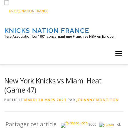
Aller
au
contenu
KNICKS NATION FRANCE
1ère Association Loi 1901 concernant une Franchise NBA en Europe !
Menu
ACCUEIL
NOS ACTIONS
BLOG
KNFTV
New York Knicks vs Miami Heat
(Game 47)
PODCAST
CONTACT
A PROPOS
PUBLIÉ LE
MARDI 30 MARS 2021
PAR
JOHANNY MONTITON
Partager cet article
8000
6k