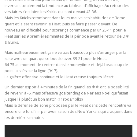
inversant totalement la tendance au tableau d’affichage. Au retour des
vestiaires c’est bien les Knicks qui sont devant 43-36.
Mais les Knicks retombent dans leurs mauvaises habitudes de 3eme
quart et laissent revenir le Heat, puis se faire passer devant. De
nouveau en difficulté pour scorer ça commence par un 25-11 pour le
Heat sur les 9 premières minutes de la période avant le retour de D🌹
& Burks.
Mais malheureusement ça ne va pas beaucoup plus s’arranger par la
suite avec un quart qui se boucle avec 39-21 pour le Heat…
64-75 au moment de rentrer dans le moneytime et déjà beaucoup de
point laissés sur la ligne (9/17).
La galère offensive continue et le Heat creuse toujours l’écart.
Un dernier espoir à 4 minutes de la fin quand les 🔶🔷 ont la possibilité
de revenir à -6, mais offensive goaltending de Nerlens Noel qui faisait
jusque là plutôt un bon match (11rbds/4blks).
Mais la défense de zone proposée par le Heat dans cette rencontre va
encore une fois finir par avoir raison des New Yorkais qui craquent dans
les dernières minutes.