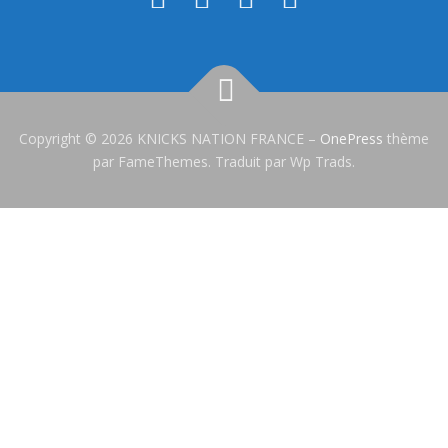
Copyright © 2026 KNICKS NATION FRANCE
–
OnePress
thème
par FameThemes. Traduit par Wp Trads.