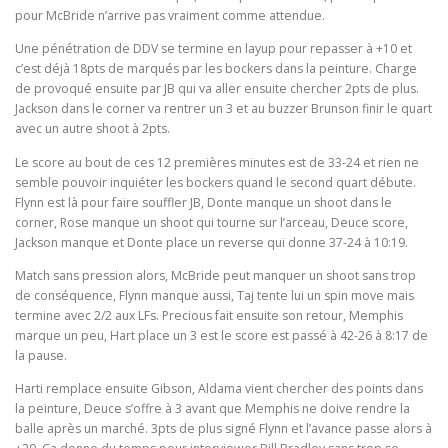
pour McBride n’arrive pas vraiment comme attendue.
Une pénétration de DDV se termine en layup pour repasser à +10 et
c’est déjà 18pts de marqués par les bockers dans la peinture. Charge
de provoqué ensuite par JB qui va aller ensuite chercher 2pts de plus.
Jackson dans le corner va rentrer un 3 et au buzzer Brunson finir le quart
avec un autre shoot à 2pts.
Le score au bout de ces 12 premières minutes est de 33-24 et rien ne
semble pouvoir inquiéter les bockers quand le second quart débute.
Flynn est là pour faire souffler JB, Donte manque un shoot dans le
corner, Rose manque un shoot qui tourne sur l’arceau, Deuce score,
Jackson manque et Donte place un reverse qui donne 37-24 à 10:19.
Match sans pression alors, McBride peut manquer un shoot sans trop
de conséquence, Flynn manque aussi, Taj tente lui un spin move mais
termine avec 2/2 aux LFs. Precious fait ensuite son retour, Memphis
marque un peu, Hart place un 3 est le score est passé à 42-26 à 8:17 de
la pause.
Harti remplace ensuite Gibson, Aldama vient chercher des points dans
la peinture, Deuce s’offre à 3 avant que Memphis ne doive rendre la
balle après un marché. 3pts de plus signé Flynn et l’avance passe alors à