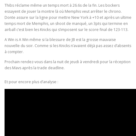
Thibs réclame même un temps mort à 26.6s de la fin. Les bockers
essayent de jouer la montre là où Memphis veut arrêter le chrono.
Donte assure sur la ligne pour mettre New York à +10 et après un ultime
temps mort de Memphis, un shoot de manqué, un 3pts qui termine en
airball c’est bien les Knicks qui s’imposent sur le score final de 123-113.
A Win is A Win même si la blessure de JB est la grosse mauvaise
nouvelle du soir. Comme si les Knicks n’avaient déjà pas assez d’absents
à compter.
Prochain rendez-vous dans la nuit de jeudi à vendredi pour la réception
des Mavs après la trade deadline.
Et pour encore plus d’analyse :