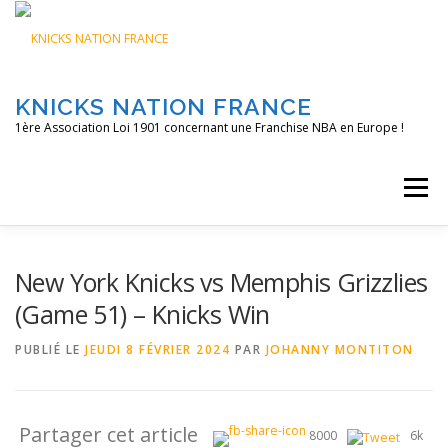
Aller
au
contenu
KNICKS NATION FRANCE
1ère Association Loi 1901 concernant une Franchise NBA en Europe !
Menu
ACCUEIL
NOS ACTIONS
BLOG
KNFTV
New York Knicks vs Memphis Grizzlies
(Game 51) – Knicks Win
PODCAST
CONTACT
A PROPOS
PUBLIÉ LE
JEUDI 8 FÉVRIER 2024
PAR
JOHANNY MONTITON
Partager cet article
8000
6k