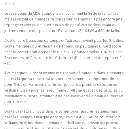
103-83.
Les résidents du MSG attendent tranquillement la fin de la rencontre
mais JB va tout de même faire son retour. Memphis n’a pas encore jeté
l’éponge et continu de jouer. Un 6-0 de passé aux bockers avant que
Josh ne remette des points sur LFs avec un 1/2, 104-89 à 6:51 de la fin.
C’est encore beaucoup de temps et l’adresse revient pour les Grizzlies.
Donte manque un 3 et l’écart a déjà fondu un peu quand Gilyard score
dans le corner pour pousser le run à 10-1 pour Memphis, 104-95 à 5:55.
3 secondes sifflées contre les Grizzlies et JB qui permet de repasser à
+10.
Il va manquer un shoot ensuite mais repartir à l’attaque dans la peinture
et c’est là que sa cheville va tourner méchamment, temps mort direct
pour Thibs qui va pouvoir sortir son joueur qui prend la direction du
vestiaire. 5:29 à jouer sans leur meneur All Star et avec des Grizzlies qui
revenaient au score, attention à ne pas avoir vendu la peau de l’ours un
peu trop vite.
Donte va mettre un 3pts dans le corner pour rassurer les siens mais
derrière Memphis marque encore, 109-97 à 4:51. Deuce court de loin,
Williams en échec dans la peinture, airball Knicks, Jackson qui provoque
une faute de McBride, les Grizzlies se disent alors qu’ils ont peut-être