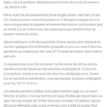
ballon dans la peinture, Memphis score proche du cercle et revient à
-20, 89-69 à 2:40.
Pas le match le plus passionnant d’une longue saison. Harti fait 1/2 aux
LFs, Donte prend un rebond et plante un 3, Memphis manque encore,
Harti marque dans la raquette et termine tout sourire. Les bockers sont
en mode Cruise control avec des adversaires qui semblent loin de
pouvoir revenir au score.
Gibson vient pour la fin de la période, Deuce rajoute 2pts, Kennard va
shooter quelques LFs et Memphis grappille un peu son retard dans les
dernières secondes pour finir avec 97-74 avant de rentrer dans l’ultime
période.
12 minutes donc pour finir le travail. Pas de retour de DRose dont la
cheville a tourné, Deuce lui reprend avec un jumpshoot. 1/2 aux LFs
pour Jackson, Donte trop court derrière l’arc, Roddy qui score, Donte
qui se reprend en pénétration, mais qui manque sa passe compliquée
pour Taj, 101-77 à 10:13.
Les minutes peinent à défiler et le public est bien sage sur ce match.
Konchar en échec, Hart qui termine en layup, Roddy qui répond avec un
3pts, Hart qui essaye de l’imiter mais sans réussite. GG Jackson rajoute
3pts pour Memphis juste avant un temps mort à 8:08 du buzzer final,