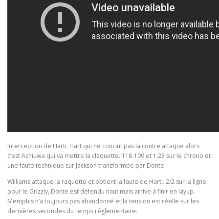
Interception de Harti, Hart qui ne conclut pas la contre attaque alors
c’est Achiuwa qui va mettre la claquette. 118-109 et 1:23 sur le chrono et
une faute technique sur Jackson transformée par Donte.
Williams attaque la raquette et obtient la faute de Harti. 2/2 sur la ligne
pour le Grizzly, Donte est défendu haut mais arrive à finir en layup.
Memphis n’a toujours pas abandonné et la tension est réelle sur les
dernières secondes du temps réglementaire.