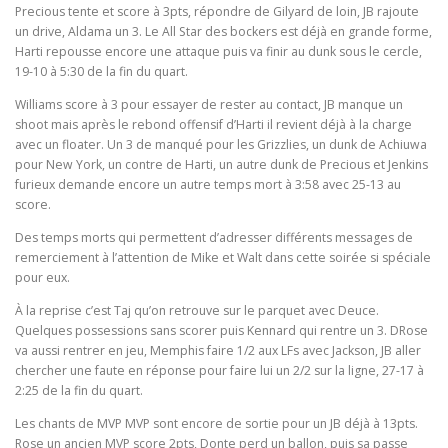
Precious tente et score à 3pts, répondre de Gilyard de loin, JB rajoute
un drive, Aldama un 3. Le All Star des bockers est déjà en grande forme,
Harti repousse encore une attaque puis va finir au dunk sous le cercle,
19-10 à 5:30 de la fin du quart.
Williams score à 3 pour essayer de rester au contact, JB manque un
shoot mais après le rebond offensif d’Harti il revient déjà à la charge
avec un floater. Un 3 de manqué pour les Grizzlies, un dunk de Achiuwa
pour New York, un contre de Harti, un autre dunk de Precious et Jenkins
furieux demande encore un autre temps mort à 3:58 avec 25-13 au
score.
Des temps morts qui permettent d’adresser différents messages de
remerciement à l’attention de Mike et Walt dans cette soirée si spéciale
pour eux.
À la reprise c’est Taj qu’on retrouve sur le parquet avec Deuce.
Quelques possessions sans scorer puis Kennard qui rentre un 3. DRose
va aussi rentrer en jeu, Memphis faire 1/2 aux LFs avec Jackson, JB aller
chercher une faute en réponse pour faire lui un 2/2 sur la ligne, 27-17 à
2:25 de la fin du quart.
Les chants de MVP MVP sont encore de sortie pour un JB déjà à 13pts.
Rose un ancien MVP score 2pts, Donte perd un ballon, puis sa passe