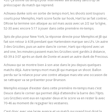
+20. Ça donne du temps pour interviewer Bill Bradley sans trop se
préoccuper du match qui reprend.
Achiuwa dunke solo en sortie de temps mort, les shoots sont toujours
courts pour Memphis, Harti score facile sur hook, Hart lui se fait contrer,
DRose lui termine son attaque au sol mais aussi avec un 2/2 sur la ligne,
52-30 avec encore 5:17 à jouer dans cette première mi-temps.
3pts de plus pour New York, la réponse directe pour Memphis et JB qui
fait son retour à 4:38 pendant que Hartenstein marque ses LFs. Un autre
3 des Grizzlies, puis un autre dans le corner, Harti qui répond avec un
and one, les minutes passent mais les Grizzlies sont gardés à distance,
63-39 à 3:07 après un dunk de Donte et avant un autre dunk de Precious.
Achiuwa qui se montre bien à son aise dans le jeu depuis quelques
matchs déjà. Autre temps mort mais JB qui manque un shoot. Ballon
perdu sur la relance pour une contre attaque mais vite une occasion de
se rattraper va se présenter pour Brunson.
Memphis essaye d’exister dans cette première mi-temps mais c’est
Deuce dans le corner qui permet déjà d’atteindre la barre des 70pts.
Les Grizzlies vont eux en rajouter deux et le score va en rester là avec
70-46 au moment de regagner les vestiaires.
C’est donc avec une large avance et un match qui prend tout droit la