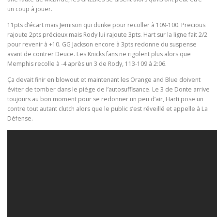
un coup à jouer.
11pts d’écart mais Jemison qui dunke pour recoller à 109-100. Precious
rajoute 2pts précieux mais Rody lui rajoute 3pts. Hart sur la ligne fait 2/2
pour revenir à +10. GG Jackson encore à 3pts redonne du suspense
avant de contrer Deuce. Les Knicks fans ne rigolent plus alors que
Memphis recolle à -4 après un 3 de Rody, 113-109 à 2:06.
Ça devait finir en blowout et maintenant les Orange and Blue doivent
éviter de tomber dans le piège de l’autosuffisance. Le 3 de Donte arrive
toujours au bon moment pour se redonner un peu d’air, Harti pose un
contre tout autant clutch alors que le public s’est réveillé et appelle à La
Défense.