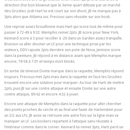
direction d’un bon blowout que le 3eme quart débute par un marché
des Grizzlies. Josh Hart lui est court sur son shoot, JB ne marque pas à
3pts alors que Aldama oui. Precious sans réussite sur son hook.
Une reprise assez brouillonne mais Hart qui score tout de même pour
passer à 72-49 à 9:32. Memphis remet 2pts. JB score pour New York,
Kennard score à 3 pour recoller à -20 dans un Garden assez tranquille.
Brunson va aller shooter un LF pour une technique prise par les
visiteurs, DDV rajoute 2pts derrière son pote de Nova, Jemison score
dans la peinture, JB répond à mi distance avant que Memphis marque
encore, 79-58 à 7:01 et temps mort Knicks.
En sortie de timeout Donte marque dans la raquette, Memphis répond
toujours. Precious met 2pts mais dans la raquette en face les Grizzlies
trouvent encore une solution pour marquer. Au tour de Harti de mettre
2pts, puis JB sur une contre attaque et ensuite Donte sur une autre
contre attaque, 89-62 et encore 4:32 à jouer.
Encore une attaque de Memphis dans la raquette pour aller chercher
des points proches du cercle et au final une faute de Hartenstein pour
un 2/2 aux LFs. JB aussi se retrouve une autre fois sur la ligne mais va
manquer un LF. Les bockers repartent à l’attaque sans réussite à
l’intérieur comme dans le corner. Kennard lui remet 3pts, Harti perd un