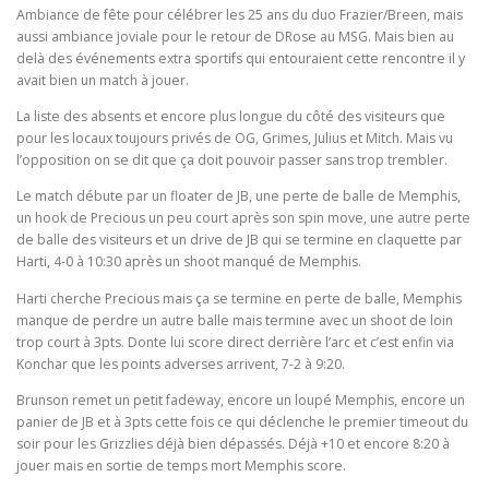
Ambiance de fête pour célébrer les 25 ans du duo Frazier/Breen, mais
aussi ambiance joviale pour le retour de DRose au MSG. Mais bien au
delà des événements extra sportifs qui entouraient cette rencontre il y
avait bien un match à jouer.
La liste des absents et encore plus longue du côté des visiteurs que
pour les locaux toujours privés de OG, Grimes, Julius et Mitch. Mais vu
l’opposition on se dit que ça doit pouvoir passer sans trop trembler.
Le match débute par un floater de JB, une perte de balle de Memphis,
un hook de Precious un peu court après son spin move, une autre perte
de balle des visiteurs et un drive de JB qui se termine en claquette par
Harti, 4-0 à 10:30 après un shoot manqué de Memphis.
Harti cherche Precious mais ça se termine en perte de balle, Memphis
manque de perdre un autre balle mais termine avec un shoot de loin
trop court à 3pts. Donte lui score direct derrière l’arc et c’est enfin via
Konchar que les points adverses arrivent, 7-2 à 9:20.
Brunson remet un petit fadeway, encore un loupé Memphis, encore un
panier de JB et à 3pts cette fois ce qui déclenche le premier timeout du
soir pour les Grizzlies déjà bien dépassés. Déjà +10 et encore 8:20 à
jouer mais en sortie de temps mort Memphis score.