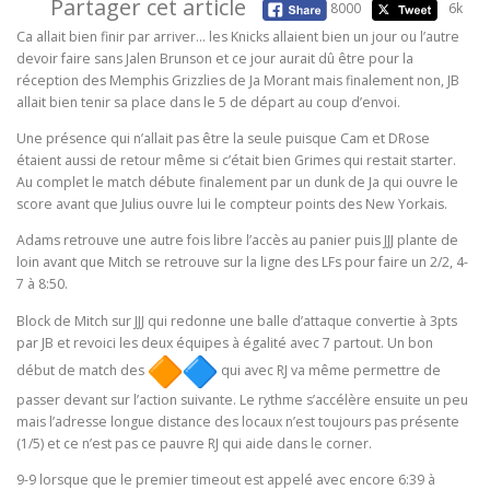
Partager cet article
8000
6k
Ca allait bien finir par arriver… les Knicks allaient bien un jour ou l’autre
devoir faire sans Jalen Brunson et ce jour aurait dû être pour la
réception des Memphis Grizzlies de Ja Morant mais finalement non, JB
allait bien tenir sa place dans le 5 de départ au coup d’envoi.
Une présence qui n’allait pas être la seule puisque Cam et DRose
étaient aussi de retour même si c’était bien Grimes qui restait starter.
Au complet le match débute finalement par un dunk de Ja qui ouvre le
score avant que Julius ouvre lui le compteur points des New Yorkais.
Adams retrouve une autre fois libre l’accès au panier puis JJJ plante de
loin avant que Mitch se retrouve sur la ligne des LFs pour faire un 2/2, 4-
7 à 8:50.
Block de Mitch sur JJJ qui redonne une balle d’attaque convertie à 3pts
par JB et revoici les deux équipes à égalité avec 7 partout. Un bon
début de match des
qui avec RJ va même permettre de
passer devant sur l’action suivante. Le rythme s’accélère ensuite un peu
mais l’adresse longue distance des locaux n’est toujours pas présente
(1/5) et ce n’est pas ce pauvre RJ qui aide dans le corner.
9-9 lorsque que le premier timeout est appelé avec encore 6:39 à