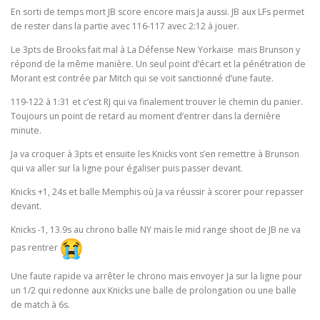
En sorti de temps mort JB score encore mais Ja aussi. JB aux LFs permet
de rester dans la partie avec 116-117 avec 2:12 à jouer.
Le 3pts de Brooks fait mal à La Défense New Yorkaise mais Brunson y
répond de la même manière. Un seul point d’écart et la pénétration de
Morant est contrée par Mitch qui se voit sanctionné d’une faute.
119-122 à 1:31 et c’est RJ qui va finalement trouver le chemin du panier.
Toujours un point de retard au moment d’entrer dans la dernière
minute.
Ja va croquer à 3pts et ensuite les Knicks vont s’en remettre à Brunson
qui va aller sur la ligne pour égaliser puis passer devant.
Knicks +1, 24s et balle Memphis où Ja va réussir à scorer pour repasser
devant.
Knicks -1, 13.9s au chrono balle NY mais le mid range shoot de JB ne va
pas rentrer
Une faute rapide va arrêter le chrono mais envoyer Ja sur la ligne pour
un 1/2 qui redonne aux Knicks une balle de prolongation ou une balle
de match à 6s.