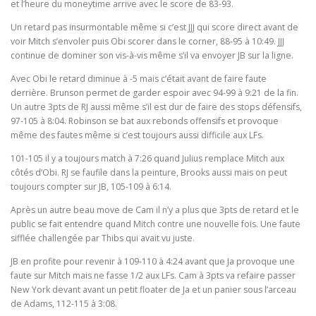
et l’heure du moneytime arrive avec le score de 83-93.
Un retard pas insurmontable même si c’est JJJ qui score direct avant de
voir Mitch s’envoler puis Obi scorer dans le corner, 88-95 à 10:49. JJJ
continue de dominer son vis-à-vis même s’il va envoyer JB sur la ligne.
Avec Obi le retard diminue à -5 mais c’était avant de faire faute
derrière. Brunson permet de garder espoir avec 94-99 à 9:21 de la fin.
Un autre 3pts de RJ aussi même s’il est dur de faire des stops défensifs,
97-105 à 8:04. Robinson se bat aux rebonds offensifs et provoque
même des fautes même si c’est toujours aussi difficile aux LFs.
101-105 il y a toujours match à 7:26 quand Julius remplace Mitch aux
côtés d’Obi. RJ se faufile dans la peinture, Brooks aussi mais on peut
toujours compter sur JB, 105-109 à 6:14.
Après un autre beau move de Cam il n’y a plus que 3pts de retard et le
public se fait entendre quand Mitch contre une nouvelle fois. Une faute
sifflée challengée par Thibs qui avait vu juste.
JB en profite pour revenir à 109-110 à 4:24 avant que Ja provoque une
faute sur Mitch mais ne fasse 1/2 aux LFs. Cam à 3pts va refaire passer
New York devant avant un petit floater de Ja et un panier sous l’arceau
de Adams, 112-115 à 3:08.