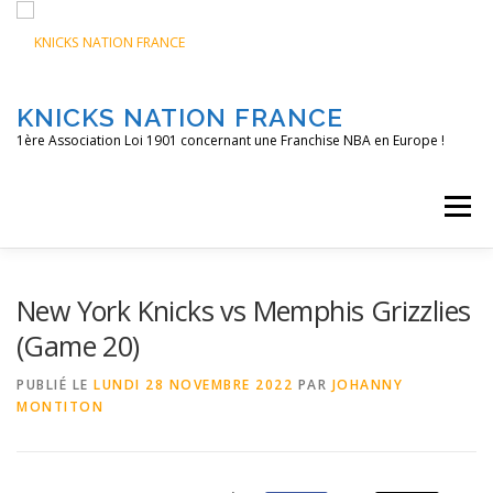
Aller
au
contenu
KNICKS NATION FRANCE
1ère Association Loi 1901 concernant une Franchise NBA en Europe !
Menu
ACCUEIL
NOS ACTIONS
BLOG
KNFTV
New York Knicks vs Memphis Grizzlies
(Game 20)
PODCAST
CONTACT
A PROPOS
PUBLIÉ LE
LUNDI 28 NOVEMBRE 2022
PAR
JOHANNY
MONTITON