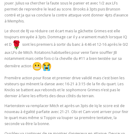
jouer. Julius va chercher la faute sous le panier et avec 1/2 aux LFs
permet de reprendre le lead au score. Brooks à 3pts puis Brunson
contré et Ja qui va conclure la contre attaque vont donner 4pts d’avance
à Memphis.
Le shoot de RJ va réduire cet écart mais la gâchette Grimes est elle
toujours enrayée à 3pts. Dommage car il y a vraiment match lorsque IQ
et D
sont les premiers à sortir du banc à 4:46 et 12-16 après le 0/2
aux LFs de Mitch. Rotations habituelles pour venir faire souffler JB
notamment mais cette fois-ci la cheville du #11 a bien twistée sur sa
dernière action
Première action pour Rose et premier drive validé mais c’est bien les
visiteurs qui mènent la danse avec 16-21 à 3:15 de la fin du quart. Les
Knicks se battent aux rebonds et le sophomore Grimes n’est pas le
dernier à faire les efforts des deux côtés du terrain.
Hartenstein va remplacer Mitch et après un 3pts de Iq le score est de
nouveau à égalité parfaite avec 21-21. Obi et Cam vont arriver pour finir
le quart mais même si Toppin va louper sa première tentative, la
seconde va être la bonne.
Quickley va continuer de se montrer dangereux en attaque. Deuce va