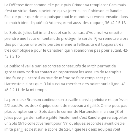
La Défense tient comme elle peut puis Grimes va remplacer Cam mais
c’est un strike dans la peinture qui va jeter au sol Robinson et Randle.
Plus de peur que de mal puisque tout le monde va revenir ensuite dans
ce match bien disputé où Adams prend aussi des claques, 36-42 à 5:18.
Le 3pts de Julius fait in-and-out et sur le contact d’Adams il va ensuite
prendre une faute en tentant de protéger le cercle. RJ va remettre alors
des points par une belle percée même si l’efficacité est toujours très
très compliquée pour le Canadien qui n’abandonne pas pour autant, 42-
43 à 3:16.
Le public réveillé par les contres consécutifs de Mitch permet de
garder New York au contact en repoussant les assaults de Memphis.
Une faute plus tard il va tout de même se faire remplacer par
Hartenstein alors que JB lui aussi va chercher des points sur la ligne, 43-
45 à 2:11 de la mi-temps.
La perceuse Brunson continue son travaille dans la peinture et après un
2/2 aux LFs les deux équipes sont de nouveau à égalité. On ne peut pas
plus compter sur un 3pts dans le corner de Hartenstein mais sur JB et
Julius pour garder cette égalité. Finalement c’est Randle qui va apporter
un 3pts (3/16 collectivement pour NY) quelques secondes avant d’être
imité par JJJ et c’est sur le score de 52-54 que les deux équipes vont