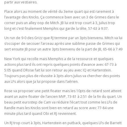
partir aux vestiaires.
Place alors au moment de vérité du 3eme quart qui est rarement à
l’avantage des Knicks. Ça commence bien avec un 3 de Grimes dans le
corner puis un alley oop de Mitch. JB lui est trop court à 3, Julius trop
long et c’est finalement Memphis qui garde la tête, 57-63 à 9:37.
Un run de 9-0 des Grizz que RJ termine par un 3pts bienvenu. Mitch va lui
s’occuper de secouer l’arceau après une sublime passe de Grimes qui
sert ensuite JB pour un autre 3pts bienvenu de la part de JB, 65-66 à 7:49
New York qui recolle mais Memphis a de la ressource et quelques
actions plus tard ils ont repris quelques points d’avance avec 67-73 à
5:05 quand DRose fait lui son retour au jeu avec IQ et Hartenstein.
Toujours pas plus de réussite à 3pts alors Julius va chercher des points
aux LFs alors que Ja lui propose dans l’aérien.
Rose va proposer une petit floater mais les 10pts de retard sont atteint
avant un autre floater de l’ancien MVP, 73-81 à 2:51 de la fin du quart. Un
beau petit eurostep de Cam va réduire l’écart tout comme les LFs de
Randle mais les Knicks sont bien en retard au score avec 77-84 une
minute plus tard quand Obi et RJ reviennent.
Un RJ trop court à 3pts, Hartenstein en putback, quelques LFs de Barrett