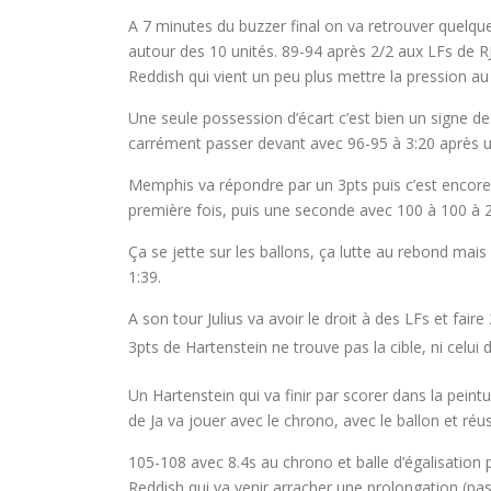
A 7 minutes du buzzer final on va retrouver quelque
autour des 10 unités. 89-94 après 2/2 aux LFs de RJ
Reddish qui vient un peu plus mettre la pression au 
Une seule possession d’écart c’est bien un signe 
carrément passer devant avec 96-95 à 3:20 après u
Memphis va répondre par un 3pts puis c’est encore 
première fois, puis une seconde avec 100 à 100 à 2
Ça se jette sur les ballons, ça lutte au rebond mai
1:39.
A son tour Julius va avoir le droit à des LFs et fa
3pts de Hartenstein ne trouve pas la cible, ni celui 
Un Hartenstein qui va finir par scorer dans la peint
de Ja va jouer avec le chrono, avec le ballon et réus
105-108 avec 8.4s au chrono et balle d’égalisation p
Reddish qui va venir arracher une prolongation (pa