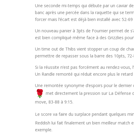
Une seconde mi-temps qui débute par un caviar de Ju
banc après une percée dans la raquette qui se termi
forcer mais l’écart est déjà bien installé avec 52-69 
Un nouveau panier à 3pts de Fournier permet de s
est bien compliqué même face à des Grizzlies pourt
Un time out de Thibs vient stopper un coup de cha
permettre de repasser sous la barre des 10pts, 72
Si la réussite n’est pas forcément au rendez-vous, l’ét
Un Randle remonté qui réduit encore plus le retard 
Une remontée synonyme d’espoirs pour le dernier qu
met directement la pression sur La Défense d
move, 83-88 à 9:15.
Le score va faire du surplace pendant quelques mi
Reddish lui fait finalement un bien meilleur match e
exemple.