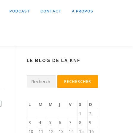
PODCAST
CONTACT
A PROPOS
LE BLOG DE LA KNF
Rechercher :
k
L
M
M
J
V
S
D
1
2
3
4
5
6
7
8
9
10
11
12
13
14
15
16