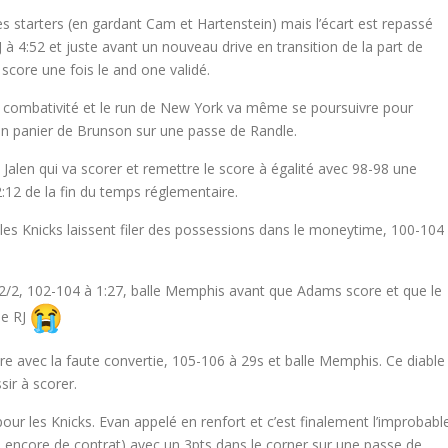
s starters (en gardant Cam et Hartenstein) mais l’écart est repassé
 à 4:52 et juste avant un nouveau drive en transition de la part de
score une fois le and one validé.
de combativité et le run de New York va même se poursuivre pour
n panier de Brunson sur une passe de Randle.
Jalen qui va scorer et remettre le score à égalité avec 98-98 une
:12 de la fin du temps réglementaire.
s les Knicks laissent filer des possessions dans le moneytime, 100-104
ire 2/2, 102-104 à 1:27, balle Memphis avant que Adams score et que le
de RJ
ure avec la faute convertie, 105-106 à 29s et balle Memphis. Ce diable
sir à scorer.
our les Knicks. Evan appelé en renfort et c’est finalement l’improbabl
s encore de contrat) avec un 3pts dans le corner sur une passe de