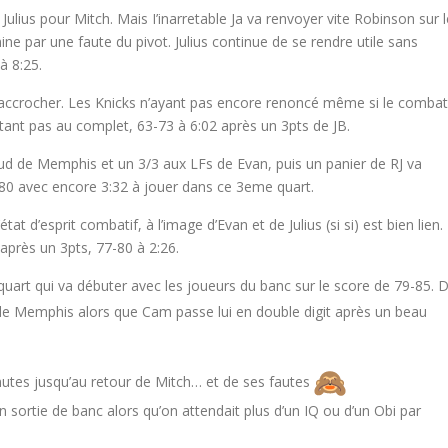
lius pour Mitch. Mais I’inarretable Ja va renvoyer vite Robinson sur l
ne par une faute du pivot. Julius continue de se rendre utile sans
à 8:25.
’accrocher. Les Knicks n’ayant pas encore renoncé même si le combat
ant pas au complet, 63-73 à 6:02 après un 3pts de JB.
ud de Memphis et un 3/3 aux LFs de Evan, puis un panier de RJ va
-80 avec encore 3:32 à jouer dans ce 3eme quart.
at d’esprit combatif, à l’image d’Evan et de Julius (si si) est bien lien.
après un 3pts, 77-80 à 2:26.
art qui va débuter avec les joueurs du banc sur le score de 79-85. 
e Memphis alors que Cam passe lui en double digit après un beau
nutes jusqu’au retour de Mitch… et de ses fautes
n sortie de banc alors qu’on attendait plus d’un IQ ou d’un Obi par