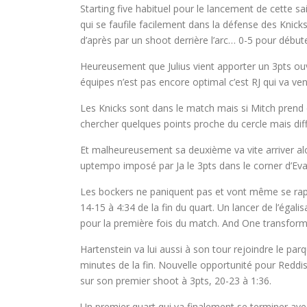
Starting five habituel pour le lancement de cette s
qui se faufile facilement dans la défense des Knicks 
d’après par un shoot derrière l’arc… 0-5 pour début
Heureusement que Julius vient apporter un 3pts ouve
équipes n’est pas encore optimal c’est RJ qui va veni
Les Knicks sont dans le match mais si Mitch prend 
chercher quelques points proche du cercle mais diff
Et malheureusement sa deuxième va vite arriver alo
uptempo imposé par Ja le 3pts dans le corner d’Eva
Les bockers ne paniquent pas et vont même se rapp
14-15 à 4:34 de la fin du quart. Un lancer de l’égali
pour la première fois du match. And One transfor
Hartenstein va lui aussi à son tour rejoindre le par
minutes de la fin. Nouvelle opportunité pour Reddi
sur son premier shoot à 3pts, 20-23 à 1:36.
Un premier quart qui va finalement se terminer avec