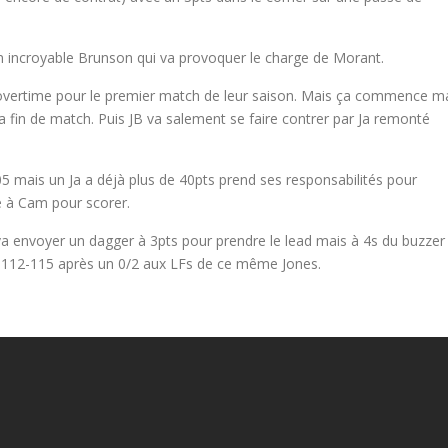
n incroyable Brunson qui va provoquer le charge de Morant.
 overtime pour le premier match de leur saison. Mais ça commence m
 la fin de match. Puis JB va salement se faire contrer par Ja remonté
:05 mais un Ja a déjà plus de 40pts prend ses responsabilités pour
e à Cam pour scorer.
va envoyer un dagger à 3pts pour prendre le lead mais à 4s du buzzer
 à 112-115 après un 0/2 aux LFs de ce même Jones.