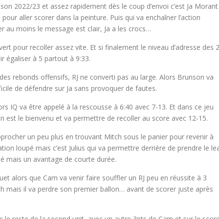
aison 2022/23 et assez rapidement dès le coup d’envoi c’est Ja Morant
pour aller scorer dans la peinture. Puis qui va enchaîner l’action
er au moins le message est clair, Ja a les crocs…
rt pour recoller assez vite. Et si finalement le niveau d’adresse des 
r égaliser à 5 partout à 9:33.
des rebonds offensifs, RJ ne converti pas au large. Alors Brunson va
icile de défendre sur Ja sans provoquer de fautes.
rs IQ va être appelé à la rescousse à 6:40 avec 7-13. Et dans ce jeu
n est le bienvenu et va permettre de recoller au score avec 12-15.
rocher un peu plus en trouvant Mitch sous le panier pour revenir à
sation loupé mais c’est Julius qui va permettre derrière de prendre le le
mé mais un avantage de courte durée.
quet alors que Cam va venir faire souffler un RJ peu en réussite à 3
sh mais il va perdre son premier ballon… avant de scorer juste après
 le reste de la second unit, avec un autre 3pts de Cam et sur le scor