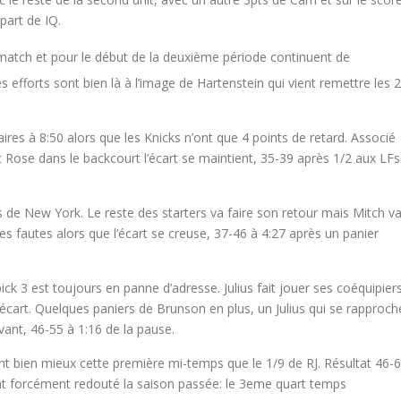
part de IQ.
 match et pour le début de la deuxième période continuent de
efforts sont bien là à l’image de Hartenstein qui vient remettre les 2
aires à 8:50 alors que les Knicks n’ont que 4 points de retard. Associé
 Rose dans le backcourt l’écart se maintient, 35-39 après 1/2 aux LFs
s de New York. Le reste des starters va faire son retour mais Mitch v
es fautes alors que l’écart se creuse, 37-46 à 4:27 après un panier
pick 3 est toujours en panne d’adresse. Julius fait jouer ses coéquipier
’écart. Quelques paniers de Brunson en plus, un Julius qui se rapproch
vant, 46-55 à 1:16 de la pause.
t bien mieux cette première mi-temps que le 1/9 de RJ. Résultat 46-
ent forcément redouté la saison passée: le 3eme quart temps