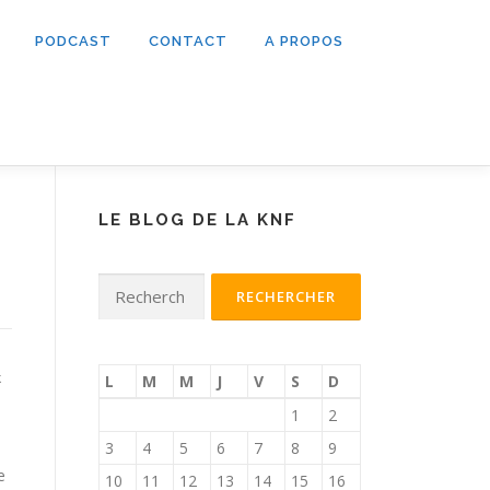
PODCAST
CONTACT
A PROPOS
LE BLOG DE LA KNF
Rechercher :
k
L
M
M
J
V
S
D
1
2
3
4
5
6
7
8
9
e
10
11
12
13
14
15
16