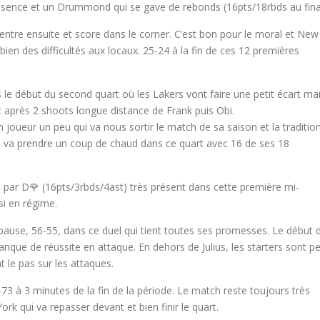
sence et un Drummond qui se gave de rebonds (16pts/18rbds au fina
 rentre ensuite et score dans le corner. C’est bon pour le moral et New
en des difficultés aux locaux. 25-24 à la fin de ces 12 premières
 le début du second quart où les Lakers vont faire une petit écart ma
t après 2 shoots longue distance de Frank puis Obi.
oueur un peu qui va nous sortir le match de sa saison et la traditio
i va prendre un coup de chaud dans ce quart avec 16 de ses 18
 par D🌹 (16pts/3rbds/4ast) très présent dans cette première mi-
si en régime.
pause, 56-55, dans ce duel qui tient toutes ses promesses. Le début 
que de réussite en attaque. En dehors de Julius, les starters sont p
 le pas sur les attaques.
-73 à 3 minutes de la fin de la période. Le match reste toujours très
k qui va repasser devant et bien finir le quart.