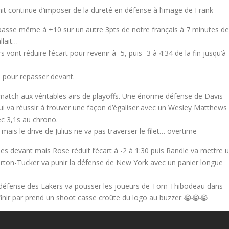
it continue d’imposer de la dureté en défense à l’image de Frank
t passe même à +10 sur un autre 3pts de notre français à 7 minutes de
allait…
 vont réduire l’écart pour revenir à -5, puis -3 à 4:34 de la fin jusqu’à
h pour repasser devant.
match aux véritables airs de playoffs. Une énorme défense de Davis
i va réussir à trouver une façon d’égaliser avec un Wesley Matthews
ec 3,1s au chrono.
ais le drive de Julius ne va pas traverser le filet… overtime
es devant mais Rose réduit l’écart à -2 à 1:30 puis Randle va mettre 
rton-Tucker va punir la défense de New York avec un panier longue
 défense des Lakers va pousser les joueurs de Tom Thibodeau dans
finir par prend un shoot casse croûte du logo au buzzer 😭😭😭