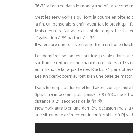
76-73 à l’entrée dans le moneytime où la second un
C’est les New-yorkais qui font la course en tête e
la fin. On pense alors enfin avoir fait le break qu’il f
Mais rien n’est fait avec autant de temps. Les Lakers
l’égalisation à 89 partout à 1:56…
Il va encore une fois s’en remettre à un Rose clutc
Les dernières secondes sont irrespirables dans un 
sur Randle redonne une chance aux Lakers à 13s qu
au milieux de la raquette des Knicks. 91 partout av
Les Knickerbockers auront bien une balle de match m
Dans le temps additionnel les Lakers vont prendre l
3pts ultra important pour passer à 99-98… mais Ho
distance à 21 secondes de la fin 😭
New York aura bien une dernière occasion mais la
une situation extrêmement inconfortable où RJ va 