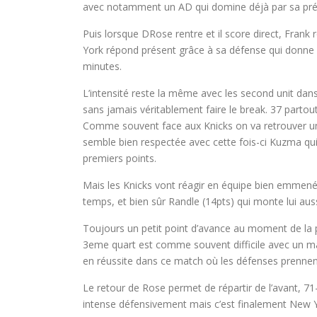
avec notamment un AD qui domine déjà par sa pré
Puis lorsque DRose rentre et il score direct, Frank
York répond présent grâce à sa défense qui donne bi
minutes.
L’intensité reste la même avec les second unit dans
sans jamais véritablement faire le break. 37 partou
Comme souvent face aux Knicks on va retrouver un j
semble bien respectée avec cette fois-ci Kuzma qu
premiers points.
Mais les Knicks vont réagir en équipe bien emmené
temps, et bien sûr Randle (14pts) qui monte lui aus
Toujours un petit point d’avance au moment de la 
3eme quart est comme souvent difficile avec un man
en réussite dans ce match où les défenses prennent
Le retour de Rose permet de répartir de l’avant, 71
intense défensivement mais c’est finalement New Yor