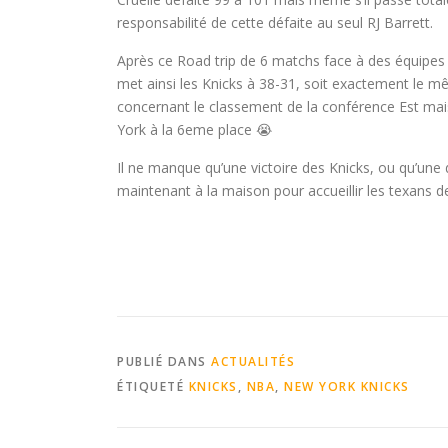
responsabilité de cette défaite au seul RJ Barrett.
Après ce Road trip de 6 matchs face à des équipes d
met ainsi les Knicks à 38-31, soit exactement le mê
concernant le classement de la conférence Est mais
York à la 6eme place 😭
Il ne manque qu’une victoire des Knicks, ou qu’une d
maintenant à la maison pour accueillir les texans d
PUBLIÉ DANS
ACTUALITÉS
ÉTIQUETÉ
KNICKS
,
NBA
,
NEW YORK KNICKS