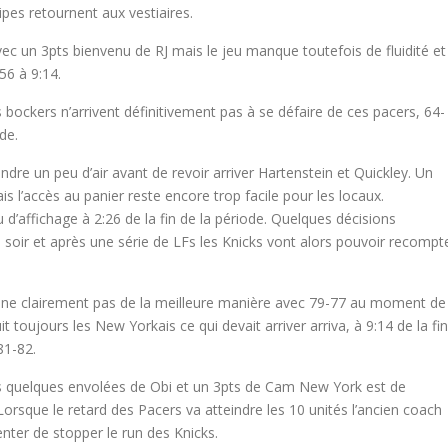
pes retournent aux vestiaires.
c un 3pts bienvenu de RJ mais le jeu manque toutefois de fluidité et
56 à 9:14.
 bockers n’arrivent définitivement pas à se défaire de ces pacers, 64-
de.
dre un peu d’air avant de revoir arriver Hartenstein et Quickley. Un
s l’accès au panier reste encore trop facile pour les locaux.
d’affichage à 2:26 de la fin de la période. Quelques décisions
 du soir et après une série de LFs les Knicks vont alors pouvoir recompt
mine clairement pas de la meilleure manière avec 79-77 au moment de
 toujours les New Yorkais ce qui devait arriver arriva, à 9:14 de la fin
81-82.
s quelques envolées de Obi et un 3pts de Cam New York est de
orsque le retard des Pacers va atteindre les 10 unités l’ancien coach
ter de stopper le run des Knicks.