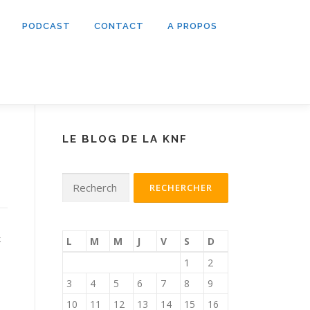
PODCAST
CONTACT
A PROPOS
LE BLOG DE LA KNF
)
Rechercher :
k
L
M
M
J
V
S
D
1
2
3
4
5
6
7
8
9
10
11
12
13
14
15
16