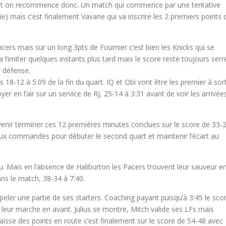
s et on recommence donc. Un match qui commence par une tentative
e) mais c’est finalement Vavane qui va inscrire les 2 premiers points 
ers mais sur un long 3pts de Fournier c’est bien les Knicks qui se
a l’imiter quelques instants plus tard mais le score reste toujours serr
 défense.
18-12 à 5:09 de la fin du quart. IQ et Obi vont être les premier à sort
er en l’air sur un service de RJ, 25-14 à 3:31 avant de voir les arrivée
a venir terminer ces 12 premières minutes conclues sur le score de 33-
aux commandes pour débuter le second quart et maintenir l’écart au
u. Mais en l’absence de Haliburton les Pacers trouvent leur sauveur e
ns le match, 38-34 à 7:40.
ler une partie de ses starters. Coaching payant puisqu’à 3:45 le sco
s leur marche en avant. Julius se montre, Mitch valide ses LFs mais
laisse des points en route c’est finalement sur le score de 54-48 avec