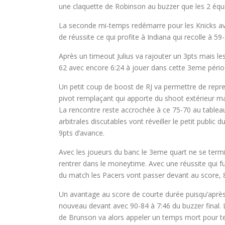
une claquette de Robinson au buzzer que les 2 équi
La seconde mi-temps redémarre pour les Knicks ave
de réussite ce qui profite à Indiana qui recolle à 59-
Après un timeout Julius va rajouter un 3pts mais les
62 avec encore 6:24 à jouer dans cette 3eme pério
Un petit coup de boost de RJ va permettre de repren
pivot remplaçant qui apporte du shoot extérieur mai
La rencontre reste accrochée à ce 75-70 au tableau 
arbitrales discutables vont réveiller le petit public
9pts d’avance.
Avec les joueurs du banc le 3eme quart ne se ter
rentrer dans le moneytime. Avec une réussite qui fuit
du match les Pacers vont passer devant au score, 
Un avantage au score de courte durée puisqu’aprè
nouveau devant avec 90-84 à 7:46 du buzzer final. L
de Brunson va alors appeler un temps mort pour ten