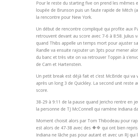
Pour le reste du starting five on prend les même
loupée de Brunson puis un faute rapide de Mitch (ai
la rencontre pour New York.
Un début de rencontre compliqué qui profite aux Pac
retrouvent devant au score avec 7-6 à 8:58. Julius v
quand Thibs appelle un temps mort pour ajuster sa
Randle va ensuite rajouter un 3pts pour mener alors 
du banc et très vite on va retrouver Toppin à s’envoy
de Cam et Hartenstein.
Un petit break est déjà fait et c’est McBride qui v
après un long 3 de Quickley. La second unit reste 
score.
38-29 à 9:11 de la pause quand Jericho rentre en je
la personne de TJ McConnell qui ramène Indiana da
Moment choisit alors par Tom Thibodeau pour rappe
est alors de 47-38 avec des 🔶🔷 qui ont bien repri
Indiana ne lâche pas pour autant et avec un RJ qui 