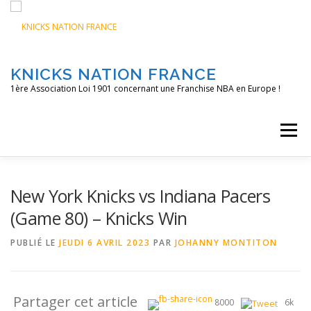
Aller
au
contenu
KNICKS NATION FRANCE
1ère Association Loi 1901 concernant une Franchise NBA en Europe !
Menu
ACCUEIL
NOS ACTIONS
BLOG
KNFTV
New York Knicks vs Indiana Pacers
(Game 80) – Knicks Win
PODCAST
CONTACT
A PROPOS
PUBLIÉ LE
JEUDI 6 AVRIL 2023
PAR
JOHANNY MONTITON
Partager cet article
8000
6k