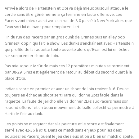
Arrivée alors de Hartenstein et Obi va déjà mieux puisqu’il attaque le
cercle sans être gêné même si ça termine en faute offensive. Les
Pacers vont mieux aussi avec un run de 8-0 passé à New York alors que
Evan sort lui du banc pour remplacer Hart.
Fin du run des Pacers par un gros dunk de Grimes puis un alley oop
Grimes/Toppin qui fait le show. Les dunks s’enchaînent avec Hartenstein
qui profite de la raquette toute ouverte alors qu’Evan est lui en échec
sur son premier shoot de loin.
Pas mieux pour McBride mais ces 12 premières minutes se terminent
par 38-29. Sims est également de retour au début du second quart à la
place d’Obi.
Indiana score en premier et avec un shoot de loin revient à -6. Deuce
toujours en échec au shoot sert Harti qui donne 2pts facile dans la
raquette. La faute de Jericho elle va donner 2LFs aux Pacers mais son
rebond offensif et un beau mouvement de balle collectif va permettre à
Harti de finir au dunk.
Les points se marquent dans la peinture et le score est finalement
serré avec 42-36 à 9:18. Dans ce match sans enjeux pour les deux
équipes les Pacers jouent le jeu chez eux et on a bien un match disputé.