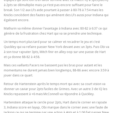
à 2pts se démultiplie mais ça n’est pas encore suffisant pour faire le
break. Son 1/2 aux LFs aide pourtant à passer à 80-78 à 7:54 mais les
Knicks concèdent des fautes qui amènent des LFs aussi pour Indiana qui
égalisent encore.
Mathurin va même donner l’avantage à Indiana avec 80-82 à 6:37 ce qui
génère de la frustration chez Hart qui va se prendre une technique.
Un temps mort plus tard pour se calmer et recadrer le jeu et c’est
Quickley qui va refaire passer New York devant avec un 3pts. Puis Obi va
à son tour rajouter 3pts, Mitch finir en alley oop sur une passe de Hart
et ça donne 88-82 à 4:58.
Mais ces vaillants Pacers ne baissent pas les bras pour autant et les
momentums ne durent jamais bien longtemps, 88-86 avec encore 3:59 à
jouer dans ce quart.
Retour de Hartenstein après le temps mort qui avec sa court vision va
donner un caviar pour 2pts faciles de Grimes. Avec un autre 3 de IQ les
Knicks repassent à +6 mais McConnell va répondre à Quickley.
Hartenstein attaque le cercle pour 2pts, Hart dans le corner en rajoute
3, Indiana score en layup, Obi marque dans le corner avec une faute de
Jackson ce qui se termine par une action à 4pts et à 1:06 fait passer New