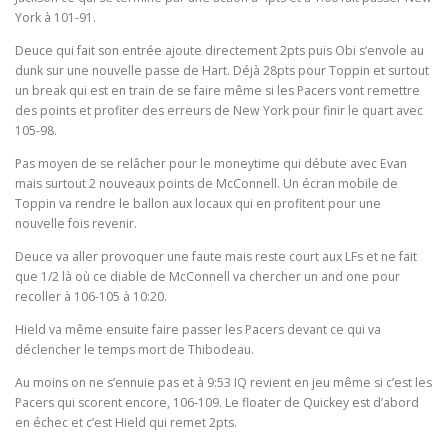
York à 101-91.
Deuce qui fait son entrée ajoute directement 2pts puis Obi s’envole au
dunk sur une nouvelle passe de Hart. Déjà 28pts pour Toppin et surtout
un break qui est en train de se faire même si les Pacers vont remettre
des points et profiter des erreurs de New York pour finir le quart avec
105-98.
Pas moyen de se relâcher pour le moneytime qui débute avec Evan
mais surtout 2 nouveaux points de McConnell. Un écran mobile de
Toppin va rendre le ballon aux locaux qui en profitent pour une
nouvelle fois revenir.
Deuce va aller provoquer une faute mais reste court aux LFs et ne fait
que 1/2 là où ce diable de McConnell va chercher un and one pour
recoller à 106-105 à 10:20.
Hield va même ensuite faire passer les Pacers devant ce qui va
déclencher le temps mort de Thibodeau.
Au moins on ne s’ennuie pas et à 9:53 IQ revient en jeu même si c’est les
Pacers qui scorent encore, 106-109. Le floater de Quickey est d’abord
en échec et c’est Hield qui remet 2pts.