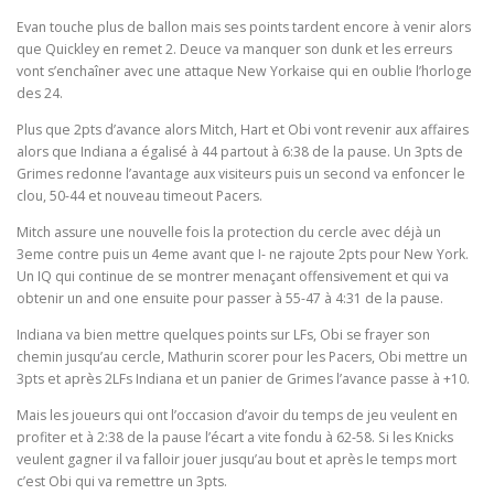
Evan touche plus de ballon mais ses points tardent encore à venir alors
que Quickley en remet 2. Deuce va manquer son dunk et les erreurs
vont s’enchaîner avec une attaque New Yorkaise qui en oublie l’horloge
des 24.
Plus que 2pts d’avance alors Mitch, Hart et Obi vont revenir aux affaires
alors que Indiana a égalisé à 44 partout à 6:38 de la pause. Un 3pts de
Grimes redonne l’avantage aux visiteurs puis un second va enfoncer le
clou, 50-44 et nouveau timeout Pacers.
Mitch assure une nouvelle fois la protection du cercle avec déjà un
3eme contre puis un 4eme avant que I- ne rajoute 2pts pour New York.
Un IQ qui continue de se montrer menaçant offensivement et qui va
obtenir un and one ensuite pour passer à 55-47 à 4:31 de la pause.
Indiana va bien mettre quelques points sur LFs, Obi se frayer son
chemin jusqu’au cercle, Mathurin scorer pour les Pacers, Obi mettre un
3pts et après 2LFs Indiana et un panier de Grimes l’avance passe à +10.
Mais les joueurs qui ont l’occasion d’avoir du temps de jeu veulent en
profiter et à 2:38 de la pause l’écart a vite fondu à 62-58. Si les Knicks
veulent gagner il va falloir jouer jusqu’au bout et après le temps mort
c’est Obi qui va remettre un 3pts.