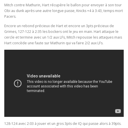
Mitch contre Mathurin, Hart récupère le ballon pour envoyer à son tour
Obi au dunk après une autre longue passe, Knicks +4 à 3:43, temps mort
Pacers.
Encore un rebond précieux de Hart et encore un 3pts précieux de
Grimes, 127-122 à 2:35 les bockers ont le jeu en main. Hart attaque le
cercle et termine avec un 1/2 aux LFs, Mitch repousse les attaques mais
Hart concède une faute sur Mathurin qui va faire 2/2 aux LFs.
128-124 avec 2:03 à jouer et un gros 3pts de IQ qui passe alors à 39pts.