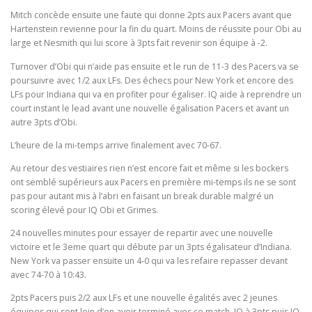
Mitch concède ensuite une faute qui donne 2pts aux Pacers avant que
Hartenstein revienne pour la fin du quart. Moins de réussite pour Obi au
large et Nesmith qui lui score à 3pts fait revenir son équipe à -2.
Turnover d’Obi qui n’aide pas ensuite et le run de 11-3 des Pacers va se
poursuivre avec 1/2 aux LFs. Des échecs pour New York et encore des
LFs pour Indiana qui va en profiter pour égaliser. IQ aide à reprendre un
court instant le lead avant une nouvelle égalisation Pacers et avant un
autre 3pts d’Obi.
L’heure de la mi-temps arrive finalement avec 70-67.
Au retour des vestiaires rien n’est encore fait et même si les bockers
ont semblé supérieurs aux Pacers en première mi-temps ils ne se sont
pas pour autant mis à l’abri en faisant un break durable malgré un
scoring élevé pour IQ Obi et Grimes.
24 nouvelles minutes pour essayer de repartir avec une nouvelle
victoire et le 3eme quart qui débute par un 3pts égalisateur d’Indiana.
New York va passer ensuite un 4-0 qui va les refaire repasser devant
avec 74-70 à 10:43.
2pts Pacers puis 2/2 aux LFs et une nouvelle égalités avec 2 jeunes
équipes qui sont loin d’en avoir terminé avec ce match. IQ à 3pts puis IQ