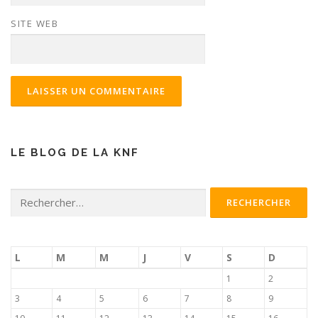
SITE WEB
LE BLOG DE LA KNF
Rechercher :
L
M
M
J
V
S
D
1
2
3
4
5
6
7
8
9