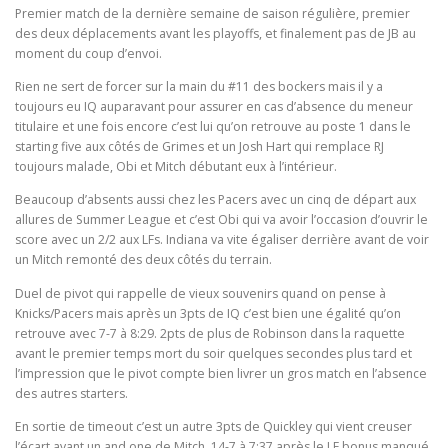
Premier match de la dernière semaine de saison régulière, premier
des deux déplacements avant les playoffs, et finalement pas de JB au
moment du coup d’envoi.
Rien ne sert de forcer sur la main du #11 des bockers mais il y a
toujours eu IQ auparavant pour assurer en cas d’absence du meneur
titulaire et une fois encore c’est lui qu’on retrouve au poste 1 dans le
starting five aux côtés de Grimes et un Josh Hart qui remplace RJ
toujours malade, Obi et Mitch débutant eux à l’intérieur.
Beaucoup d’absents aussi chez les Pacers avec un cinq de départ aux
allures de Summer League et c’est Obi qui va avoir l’occasion d’ouvrir le
score avec un 2/2 aux LFs. Indiana va vite égaliser derrière avant de voir
un Mitch remonté des deux côtés du terrain.
Duel de pivot qui rappelle de vieux souvenirs quand on pense à
Knicks/Pacers mais après un 3pts de IQ c’est bien une égalité qu’on
retrouve avec 7-7 à 8:29. 2pts de plus de Robinson dans la raquette
avant le premier temps mort du soir quelques secondes plus tard et
l’impression que le pivot compte bien livrer un gros match en l’absence
des autres starters.
En sortie de timeout c’est un autre 3pts de Quickley qui vient creuser
l’écart avant un and one de Mitch. 14-7 à 7:37 après le LF bonus manqué