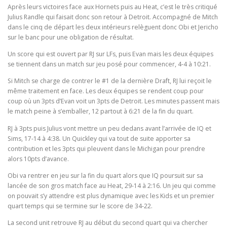
Après leurs victoires face aux Hornets puis au Heat, c’est le très critiqué
Julius Randle qui faisait donc son retour à Detroit. Accompagné de Mitch
dans le cinq de départ les deux intérieurs relèguent donc Obi et Jericho
sur le banc pour une obligation de résultat.
Un score qui est ouvert par RJ sur LFs, puis Evan mais les deux équipes
se tiennent dans un match sur jeu posé pour commencer, 4-4 à 10:21.
Si Mitch se charge de contrer le #1 de la dernière Draft, RJ lui reçoit le
même traitement en face. Les deux équipes se rendent coup pour
coup où un 3pts d’Evan voit un 3pts de Detroit. Les minutes passent mais
le match peine à s’emballer, 12 partout à 6:21 de la fin du quart.
RJ à 3pts puis Julius vont mettre un peu dedans avant l’arrivée de IQ et
Sims, 17-14 à 4:38. Un Quickley qui va tout de suite apporter sa
contribution et les 3pts qui pleuvent dans le Michigan pour prendre
alors 10pts d’avance.
Obi va rentrer en jeu sur la fin du quart alors que IQ poursuit sur sa
lancée de son gros match face au Heat, 29-14 à 2:16. Un jeu qui comme
on pouvait s’y attendre est plus dynamique avec les Kids et un premier
quart temps qui se termine sur le score de 34-22.
La second unit retrouve RJ au début du second quart qui va chercher