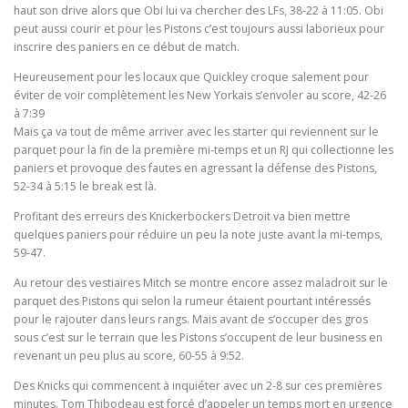
haut son drive alors que Obi lui va chercher des LFs, 38-22 à 11:05. Obi
peut aussi courir et pour les Pistons c’est toujours aussi laborieux pour
inscrire des paniers en ce début de match.
Heureusement pour les locaux que Quickley croque salement pour
éviter de voir complètement les New Yorkais s’envoler au score, 42-26
à 7:39
Mais ça va tout de même arriver avec les starter qui reviennent sur le
parquet pour la fin de la première mi-temps et un RJ qui collectionne les
paniers et provoque des fautes en agressant la défense des Pistons,
52-34 à 5:15 le break est là.
Profitant des erreurs des Knickerbockers Detroit va bien mettre
quelques paniers pour réduire un peu la note juste avant la mi-temps,
59-47.
Au retour des vestiaires Mitch se montre encore assez maladroit sur le
parquet des Pistons qui selon la rumeur étaient pourtant intéressés
pour le rajouter dans leurs rangs. Mais avant de s’occuper des gros
sous c’est sur le terrain que les Pistons s’occupent de leur business en
revenant un peu plus au score, 60-55 à 9:52.
Des Knicks qui commencent à inquiéter avec un 2-8 sur ces premières
minutes. Tom Thibodeau est forcé d’appeler un temps mort en urgence