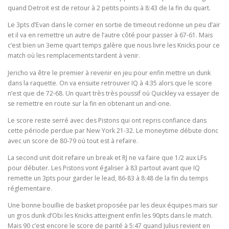
quand Detroit est de retour à 2 petits points à 8:43 de la fin du quart.
Le 3pts d’Evan dans le corner en sortie de timeout redonne un peu d’air
et il va en remettre un autre de l’autre côté pour passer à 67-61. Mais
c’est bien un 3eme quart temps galère que nous livre les Knicks pour ce
match où les remplacements tardent à venir.
Jericho va être le premier à revenir en jeu pour enfin mettre un dunk
dans la raquette. On va ensuite retrouver IQ à 4:35 alors que le score
n’est que de 72-68. Un quart très très poussif où Quickley va essayer de
se remettre en route sur la fin en obtenant un and-one.
Le score reste serré avec des Pistons qui ont repris confiance dans
cette période perdue par New York 21-32. Le moneytime débute donc
avec un score de 80-79 où tout est à refaire.
La second unit doit refaire un break et RJ ne va faire que 1/2 aux LFs
pour débuter. Les Pistons vont égaliser à 83 partout avant que IQ
remette un 3pts pour garder le lead, 86-83 à 8:48 de la fin du temps
réglementaire.
Une bonne bouillie de basket proposée par les deux équipes mais sur
un gros dunk d’Obi les Knicks atteignent enfin les 90pts dans le match.
Mais 90 c’est encore le score de parité à 5:47 quand Julius revient en