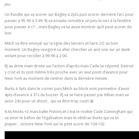
jeu.
Un Randle qui va scorer sur Bagley à 2pts puis scorer derrière l’arc pour
passer à 95-90 à 3:49. RJ va ensuite remettre un peu le nez à la fenêtre
pour passer à +7… mais Bagley va lui aussi montrer qu’il peut scorer de
loin.
Mitch va être envoyé sur la ligne des lancers et faire 2/2 au bon
moment. Un Bagley revigoré va aller chercher un and one sur un dunk
violant pour recoller à 99-96 à 2:00.
RJ au drive main droite sur l’action d’après mais Cade lui répond. Detroit
y croit et ils sont même très proche avec un seul point d’avance pour
New York au moment de rentrer dans la dernière minute.
Burks à 3pts dans le corner puis Mitch au block vont permettre d’avoir
4pts d’avance à 37s du buzzer. RJ va se faire passer par Killian mais va
avoir 24s pour un shoot… qui va être trop court 😬
6.6s Knicks +2 mais balle Pistons et c’est le rookie Cade Cunningham qui
va avoir le ballon de l’égalisation mais le vétéran Burks qui va lui
piquer… victoire New York sur le petit score de 104-102.