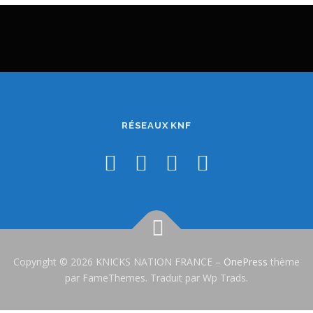
RÉSEAUX KNF
Copyright © 2026 KNICKS NATION FRANCE
–
OnePress
thème
par FameThemes. Traduit par Wp Trads.