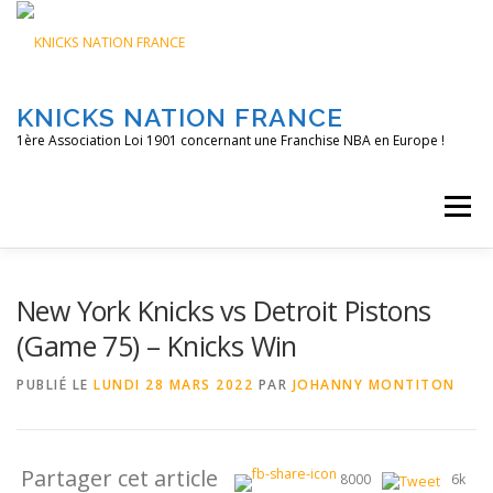
Aller
au
contenu
KNICKS NATION FRANCE
1ère Association Loi 1901 concernant une Franchise NBA en Europe !
Menu
ACCUEIL
NOS ACTIONS
BLOG
KNFTV
New York Knicks vs Detroit Pistons
(Game 75) – Knicks Win
PODCAST
CONTACT
A PROPOS
PUBLIÉ LE
LUNDI 28 MARS 2022
PAR
JOHANNY MONTITON
Partager cet article
8000
6k