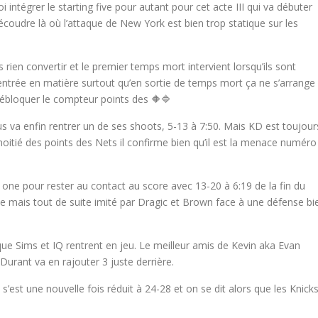
intégrer le starting five pour autant pour cet acte III qui va débuter
coudre là où l’attaque de New York est bien trop statique sur les
s rien convertir et le premier temps mort intervient lorsqu’ils sont
trée en matière surtout qu’en sortie de temps mort ça ne s’arrange
n débloquer le compteur points des 🔶🔷
 va enfin rentrer un de ses shoots, 5-13 à 7:50. Mais KD est toujour
moitié des points des Nets il confirme bien qu’il est la menace numéro
d one pour rester au contact au score avec 13-20 à 6:19 de la fin du
rive mais tout de suite imité par Dragic et Brown face à une défense bi
ue Sims et IQ rentrent en jeu. Le meilleur amis de Kevin aka Evan
urant va en rajouter 3 juste derrière.
t s’est une nouvelle fois réduit à 24-28 et on se dit alors que les Knick