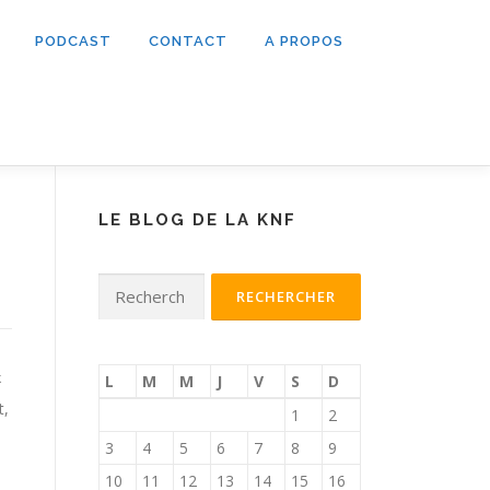
PODCAST
CONTACT
A PROPOS
LE BLOG DE LA KNF
Rechercher :
k
L
M
M
J
V
S
D
t,
1
2
3
4
5
6
7
8
9
10
11
12
13
14
15
16