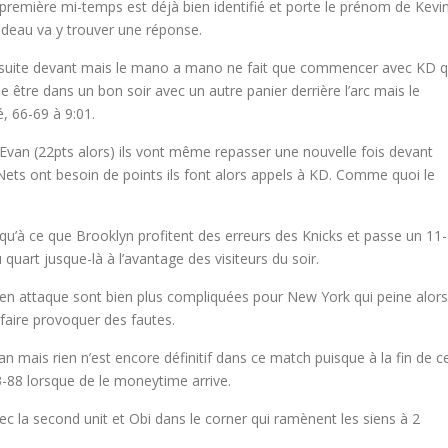
 première mi-temps est déjà bien identifié et porte le prénom de Kevi
odeau va y trouver une réponse.
e suite devant mais le mano a mano ne fait que commencer avec KD q
le être dans un bon soir avec un autre panier derrière l’arc mais le
, 66-69 à 9:01.
Evan (22pts alors) ils vont même repasser une nouvelle fois devant
Nets ont besoin de points ils font alors appels à KD. Comme quoi le
qu’à ce que Brooklyn profitent des erreurs des Knicks et passe un 11
 quart jusque-là à l’avantage des visiteurs du soir.
ns en attaque sont bien plus compliquées pour New York qui peine alors
i faire provoquer des fautes.
van mais rien n’est encore définitif dans ce match puisque à la fin de c
-88 lorsque de le moneytime arrive.
ec la second unit et Obi dans le corner qui ramènent les siens à 2