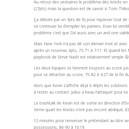
Au retour des vestiaires le problème des Knicks en
(27pts) mais la question est de savoir si Tom Thib
Ça débute par un 3pts de RJ pour repasser tout d
va continuer lui d’empiler les paniers. Evan lui semb
problème c’est que Dd aussi avec un and one validé
Mais New York n’a pas dit son dernier mot et avec 
après un nouveau 3pts, 73-71 à 7:11. Et quand les 
playbook de Steve Nash est relativement simple 😜
Les deux équipes se tiennent toujours au score jus
pour se détacher au score, 75-82 à 4:27 de la fin du
Alors que Kevin s’affiche déjà à 40pts les solutio
à rester au contact. Julius a beau l’attaquer pour lu
Le trashtalk de Kevin est de sortie en direction d’E
3eme quart les Knicks n’ont pas encore abdiqué, 83
12 minutes pour renverser le prétendant au titre av
possessions, 86-90 à 10:19.