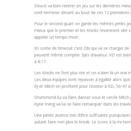
Deuce va bien rentrer en jeu sur les dernières minu
vont terminer devant au bout de ces 12 premières 
Pour le second quart on garde les mêmes petits jeu
mieux que le premier et les Knicks reviennent vite s
appeler un temps-mort.
En sortie de timeout c’est Obi qui va se charger de 
peuvent même compter 3pts d’avance. KD est bien d
à 8:17.
Les Knicks ne font plus rire et on a bien là un vra
Les deux équipes vont repasser à égalité alors que 
RJ et Mitch en profitent pour résister à KD, 50-47 à
Drummond lui va faire danser sous le cercle Mitch p
Kyrie Irving va lui se faire remarquer dans les travé
Une petite avance loin d’être suffisante puisqu’ave
autant faire non plus le break. Le score à la mi-te