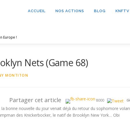
ACCUEIL
NOS ACTIONS
BLOG
KNFTV
n Europe !
ooklyn Nets (Game 68)
NY MONTITON
Partager cet article
8000
6
Et la bonne nouvelle du jour venait déjà du retour du sophomore volan
Jumpman des Knickerbocker, le natif de Brooklyn New York… Obi