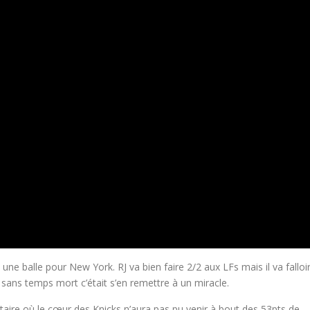
une balle pour New York. RJ va bien faire 2/2 aux LFs mais il va falloi
 sans temps mort c’était s’en remettre à un miracle.
aire où le cœur des Knicks n’aura pas pu venir à bout des 53pts de