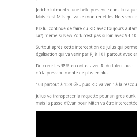
Jericho lui montre une belle présence dans la raque
Mais c’est Mills qui va se montrer et les Nets vont 
KD lui continue de faire du KD avec toujours auta
lui?) même si New York n’est pas si loin avec 94-10
Surtout après cette interception de Julius qui perme
égalisation qui va venir par RJ à 101 partout avec e
Du cœur les 🧡💙 en ont et avec RJ du talent aussi
où la pression monte de plus en plus.
103 partout à 1:29 😬… puis KD va venir à la resco
Julius va transpercer la raquette pour un gros dunk 
mais la passe d’Evan pour Mitch va être intercept