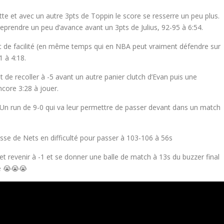
tte et avec un autre 3pts de Toppin le score se resserre un peu plus.
reprendre un peu d’avance avant un 3pts de Julius, 92-95 à 6:54.
nt de facilité (en même temps qui en NBA peut vraiment défendre sur
1 à 4:18.
t de recoller à -5 avant un autre panier clutch d’Evan puis une
ncore 3:28 à jouer.
. Un run de 9-0 qui va leur permettre de passer devant dans un match
usse de Nets en difficulté pour passer à 103-106 à 56s
et revenir à -1 et se donner une balle de match à 13s du buzzer final
ée 😭😭😭