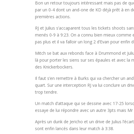
Bon un retour toujours intéressant mais pas de quoi 
par un 0-4 dont un and-one de KD déjà prêt à en dé
premières actions.
RJ et Julius s’accaparent tous les tickets shoots san
menés 0-9 à 9:23. On a connu bien mieux comme en
pas plus et il va falloir un long 2 d’Evan pour enfi
Mitch se bat aux rebonds face à Drummond et Julius
là pour porter les siens sur ses épaules et avec la 
des Knickerbockers.
Il faut s’en remettre à Burks qui va chercher un an
quart. Sur une interception RJ va lui conclure un d
trop tendre.
Un match d’attaque qui se dessine avec 17-25 lorsq
essaye de lui répondre avec un autre 3pts mais Mr D
Après un dunk de Jericho et un drive de Julius l’écar
sont enfin lancés dans leur match à 3:38.