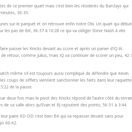
tes de ce premier quart mais c’est bien les résidents du Barclays qui
minutes, 30-35.
nes sur le parquet et on retrouve enfin notre Obi. Un quart qui début
ur les pas de BK, 36-37 à 10:28 ce qui va obliger Steve Nash à vite
faire passer les Knicks devant au score et après un panier d’IQ ils
e retour, comme Julius, mais IQ va continuer de scorer un peu, 42-
i match même s’il est toujours aussi compliqué de défendre que Kevin.
les coups de sifflets viennent sanctionner les Nets dans leur raquette
 5:22 de la pause.
ar deux fois mais le pivot des Knicks répond de l’autre côté du terrai
es de sa salle alors qu’Evan et RJ rajoutent des points, 56-51 à 3:44.
c leur paire KD-DD c’est bien BK qui va repasser devant sans pour
mps 60-62.