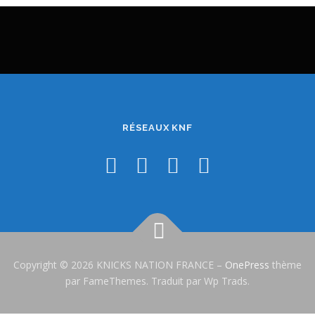
RÉSEAUX KNF
Copyright © 2026 KNICKS NATION FRANCE
–
OnePress
thème
par FameThemes. Traduit par Wp Trads.