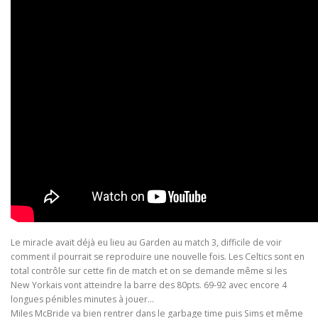
Le miracle avait déjà eu lieu au Garden au match 3, difficile de voir
comment il pourrait se reproduire une nouvelle fois. Les Celtics sont en
total contrôle sur cette fin de match et on se demande même si les
New Yorkais vont atteindre la barre des 80pts. 69-92 avec encore 4
longues pénibles minutes à jouer…
Miles McBride va bien rentrer dans le garbage time puis Sims et même