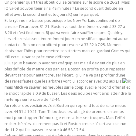
Un premier quart très abouti qui se termine sur le score de 26-21. Mais
IQ va-t-il pouvoir tenir ainsi 48 minutes ? Le second quart débute en
effet avec la second unit et toujours IQ sur le parquet.
Et le rythme ne baisse pas puisque les New Yorkais continuent de
creuser l’écart avec 31-21. Boston va tout de même revenir à 33-27 à
8:26 et c’est finalement RJ qui va venir faire souffler un peu Quickley.
Les arbitres laissent énormément jouer en ne sifflant quasiment aucun
contact et Boston en profitent pour revenir à 33-32 à 7:25. Moment
choisit par Thibs pour remettre ses starters mais en gardant Grimes qui
s’illustre lui par sa précieuse défense.
Julius joue beaucoup avec ses coéquipiers mais il devient de plus en
plus difficile de mettre des paniers. Boston en profite pour repasser
devant sans pour autant creuser l’écart. RJ lui ne va pas profiter d’une
des rares fautes que les arbitres vont lui accorder avec 0/2 aux LFs
mais Mitch va sauver les meubles sur le coup avec le rebond offensif et
le shoot rapide à 0,9 du buzzer. Les deux équipes vont ainsi atteindre la
mi-temps sur le score de 42-44.
Au retour des vestiaires c’est Boston qui reprend tout de suite mieux
avec 44-51 à 10:21. Tom Thibodeau est obligé de prendre un temps
mort pour stopper l’hémorragie et recadrer ses troupes. Mais l’effet
recherché n’est clairement pas là et Boston creuse l’écart avec un run
de 11-2 qui fait passer le score à 46-58 à 7:54.
Robert Williams continuant de faire des ravage dans la raquette mais RJ