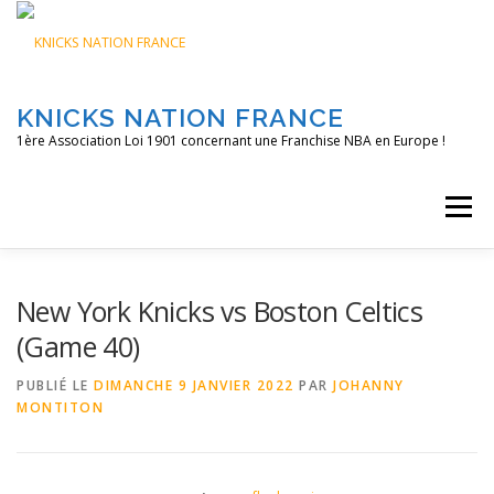
Aller
au
contenu
KNICKS NATION FRANCE
1ère Association Loi 1901 concernant une Franchise NBA en Europe !
Menu
ACCUEIL
NOS ACTIONS
BLOG
KNFTV
New York Knicks vs Boston Celtics
(Game 40)
PODCAST
CONTACT
A PROPOS
PUBLIÉ LE
DIMANCHE 9 JANVIER 2022
PAR
JOHANNY
MONTITON