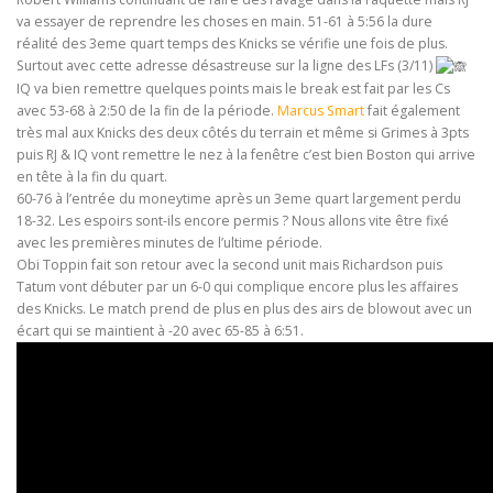
va essayer de reprendre les choses en main. 51-61 à 5:56 la dure
réalité des 3eme quart temps des Knicks se vérifie une fois de plus.
Surtout avec cette adresse désastreuse sur la ligne des LFs (3/11)
IQ va bien remettre quelques points mais le break est fait par les Cs
avec 53-68 à 2:50 de la fin de la période.
Marcus Smart
fait également
très mal aux Knicks des deux côtés du terrain et même si Grimes à 3pts
puis RJ & IQ vont remettre le nez à la fenêtre c’est bien Boston qui arrive
en tête à la fin du quart.
60-76 à l’entrée du moneytime après un 3eme quart largement perdu
18-32. Les espoirs sont-ils encore permis ? Nous allons vite être fixé
avec les premières minutes de l’ultime période.
Obi Toppin fait son retour avec la second unit mais Richardson puis
Tatum vont débuter par un 6-0 qui complique encore plus les affaires
des Knicks. Le match prend de plus en plus des airs de blowout avec un
écart qui se maintient à -20 avec 65-85 à 6:51.