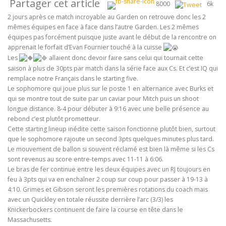
Partager cet article
8000
6k
2 jours après ce match incroyable au Garden on retrouve donc les 2
mêmes équipes en face à face dans l’autre Garden. Les 2 mêmes
équipes pas forcément puisque juste avant le début de la rencontre on
apprenait le forfait d’Evan Fournier touché à la cuisse
Les
allaient donc devoir faire sans celui qui tournait cette
saison à plus de 30pts par match dans la série face aux Cs. Et c’est IQ qui
remplace notre Français dans le starting five.
Le sophomore qui joue plus sur le poste 1 en alternance avec Burks et
qui se montre tout de suite par un caviar pour Mitch puis un shoot
longue distance. 8-4 pour débuter à 9:16 avec une belle présence au
rebond c’est plutôt prometteur.
Cette starting lineup inédite cette saison fonctionne plutôt bien, surtout
que le sophomore rajoute un second 3pts quelques minutes plus tard.
Le mouvement de ballon si souvent réclamé est bien là même si les Cs
sont revenus au score entre-temps avec 11-11 à 6:06.
Le bras de fer continue entre les deux équipes avec un RJ toujours en
feu à 3pts qui va en enchaîner 2 coup sur coup pour passer à 19-13 à
4:10. Grimes et Gibson seront les premières rotations du coach mais
avec un Quickley en totale réussite derrière l’arc (3/3) les
Knickerbockers continuent de faire la course en tête dans le
Massachusetts.