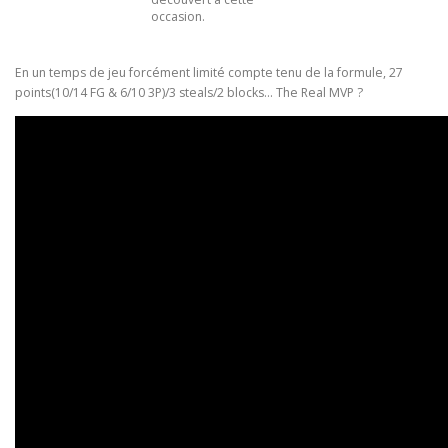
occasion.
En un temps de jeu forcément limité compte tenu de la formule, 27
points(10/14 FG & 6/10 3P)/3 steals/2 blocks… The Real MVP ?