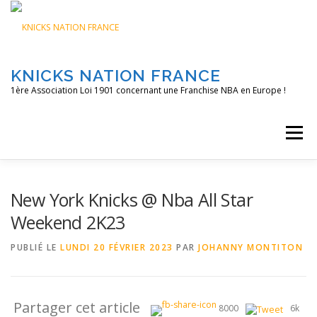
Aller
au
contenu
KNICKS NATION FRANCE
1ère Association Loi 1901 concernant une Franchise NBA en Europe !
Menu
ACCUEIL
NOS ACTIONS
BLOG
KNFTV
New York Knicks @ Nba All Star
Weekend 2K23
PODCAST
CONTACT
A PROPOS
PUBLIÉ LE
LUNDI 20 FÉVRIER 2023
PAR
JOHANNY MONTITON
Partager cet article
8000
6k