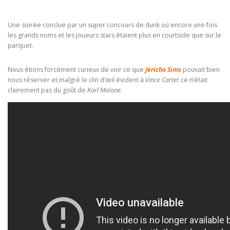
Une soirée conclue par un super concours de dunk où encore une fois
les grands noms et les joueurs stars étaient plus en courtside que sur le
parquet.
Nous étions forcément curieux de voir ce que
Jericho Sims
pouvait bien
nous réserver et malgré le clin d’œil évident à
Vince Carter
ce n’était
clairement pas du goût de
Karl Malone
.