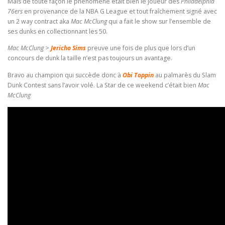
Mais de toute façon le phénomène était bien le joueur des
Philadelphia
76ers
en provenance de la NBA G League et tout fraîchement signé avec
un 2 way contract aka
Mac McClung
qui a fait le show sur l’ensemble de
ses dunks en collectionnant les 50.
Mac McClung
>
Jericho Sims
preuve une fois de plus que lors d’un
concours de dunk la taille n’est pas toujours un avantage.
Bravo au champion qui succède donc à
Obi Toppin
au palmarès du Slam
Dunk Contest sans l’avoir volé. La Star de ce weekend c’était bien
Mac
McClung