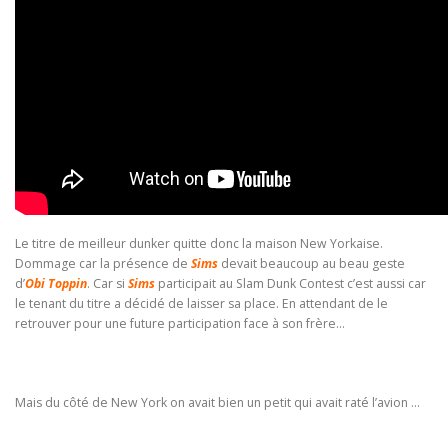
Le titre de meilleur dunker quitte donc la maison New Yorkaise.
Dommage car la présence de
Sims
devait beaucoup au beau geste
d’
Obi Toppin
. Car si
Sims
participait au Slam Dunk Contest c’est aussi car
le tenant du titre a décidé de laisser sa place. En attendant de le
retrouver pour une future participation face à son frère…
Mais du côté de New York on avait bien un petit qui avait raté l’avion …