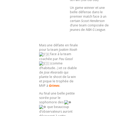
Un game winner et une
belle défense dans le
premier match face à un
certain
Scoot Henderson
d’une team composée de
jeunes de
NBA G League
.
Mais une défaite en finale
pour la team
J
oakim Noah
face à la team
coachée par
Pau Gasol
(comme
d’habitude…) et ce diable
de
Jose Alvarado
qui
plante le shoot de la win
et pique le trophée de
MVP à
Grimes
.
Au final une belle petite
soirée pour le
sophomore des
que beaucoup
d’observateurs auront
découvert à cette