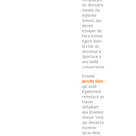
de dernière
minute de
Anfernee
Simons
, qui
devait
essayer de
faire bonne
figure dans
le rôle du
shooteur à
3pts face à
une belle
concurrence.
Ensuite
Jericho Sims
qui avait
également
remplacé un
blazer
défaillant
aka
Shaedon
Sharpe
. Sims
qui devait lui
montrer
qu’au delà