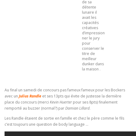
de sa
détente
lunaire il
avait les
capacités
créatives
d’impression
ner le jury
pour
conserver le
titre de
meilleur
dunker dans
la maison .
Au final un samedi de concours pas fameux fameux pour les Bockers
avec un
Julius Randle
et ses 13pts qui évite de justesse la dernière
place du concours (merci
Kevin Huerter
pour ses 8pts) finalement
remporté au buzzer (normal?) par
Damian Lillard
.
Les Randle étaient de sortie en famille et chez le père comme le fils
c’est toujours une question de body language …