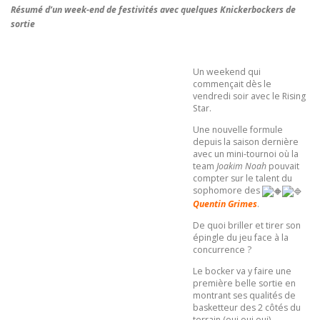
Résumé d’un week-end de festivités avec quelques Knickerbockers de
sortie
Un weekend qui
commençait dès le
vendredi soir avec le Rising
Star.
Une nouvelle formule
depuis la saison dernière
avec un mini-tournoi où la
team
Joakim Noah
pouvait
compter sur le talent du
sophomore des
Quentin Grimes
.
De quoi briller et tirer son
épingle du jeu face à la
concurrence ?
Le bocker va y faire une
première belle sortie en
montrant ses qualités de
basketteur des 2 côtés du
terrain (oui oui oui).