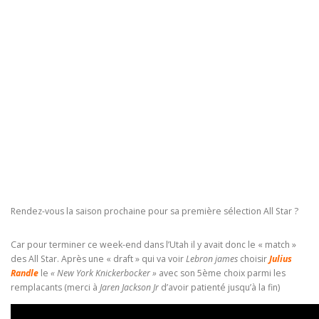
Rendez-vous la saison prochaine pour sa première sélection All Star ?
Car pour terminer ce week-end dans l’Utah il y avait donc le « match »
des All Star. Après une « draft » qui va voir
Lebron james
choisir
Julius
Randle
le
« New York Knickerbocker »
avec son 5ème choix parmi les
remplacants (merci à
Jaren Jackson Jr
d’avoir patienté jusqu’à la fin)