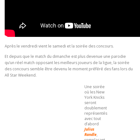
Après le vendredi vient le samedi et la soirée des concours.
Et depuis que le match du dimanche est plus devenue une parodie
qu’un réel match opposant les meilleurs joueurs de la ligue, la soirée
des concours semble être devenu le moment préféré des fans lors du
All Star Weekend.
Une soirée
où les New
York Knicks
seront
doublement
représentés
avec tout
d’abord
Julius
Randle
,
remplaçant