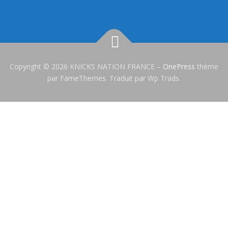
Copyright © 2026 KNICKS NATION FRANCE
–
OnePress
thème
par FameThemes. Traduit par Wp Trads.