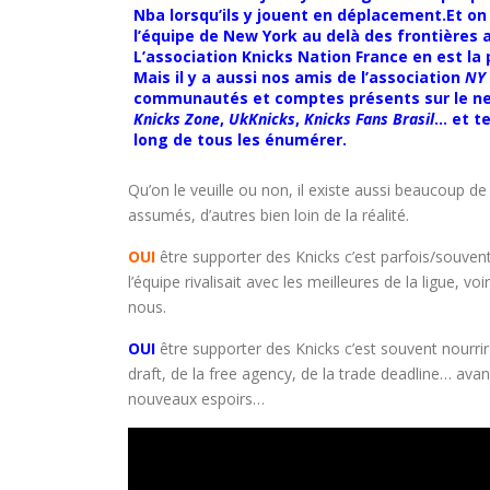
Nba lorsqu’ils y jouent en déplacement.
Et on
l’équipe de New York au delà des frontières 
L’association Knicks Nation France en est la 
Mais il y a aussi nos amis de l’association
NY 
communautés et comptes présents sur le n
Knicks Zone
,
UkKnicks
,
Knicks Fans Brasil
… et te
long de tous les énumérer.
Qu’on le veuille ou non, il existe aussi beaucoup de
assumés, d’autres bien loin de la réalité.
OUI
être supporter des Knicks c’est parfois/souven
l’équipe rivalisait avec les meilleures de la ligue,
nous.
OUI
être supporter des Knicks c’est souvent nourrir
draft, de la free agency, de la trade deadline… avan
nouveaux espoirs…