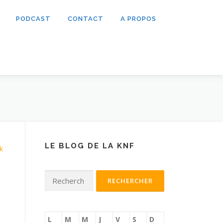
PODCAST
CONTACT
A PROPOS
LE BLOG DE LA KNF
k
Rechercher :
L
M
M
J
V
S
D