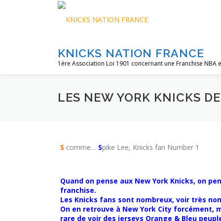
Aller
au
contenu
KNICKS NATION FRANCE
1ère Association Loi 1901 concernant une Franchise NBA e
LES NEW YORK KNICKS DE A
S
comme…
S
pike Lee, Knicks fan Number 1
Quand on pense aux New York Knicks, on pen
franchise.
Les Knicks fans sont nombreux, voir très no
On en retrouve à New York City forcément, ma
rare de voir des jerseys Orange & Bleu peuple