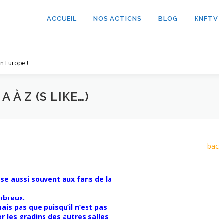
ACCUEIL
NOS ACTIONS
BLOG
KNFTV
n Europe !
 À Z (S LIKE…)
bac
se aussi souvent aux fans de la
mbreux.
is pas que puisqu’il n’est pas
r les gradins des autres salles