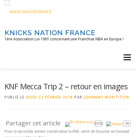
Aller
au
contenu
KNICKS NATION FRANCE
1ère Association Loi 1901 concernant une Franchise NBA en Europe !
Menu
ACCUEIL
NOS ACTIONS
BLOG
KNFTV
KNF Mecca Trip 2 – retour en images
PUBLIÉ LE
JEUDI 22 FÉVRIER 2018
PAR
JOHANNY MONTITON
PODCAST
CONTACT
A PROPOS
Partager cet article
8000
6k
Pour la seconde année consécutive la KNF, vient de boucler en beauté