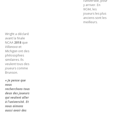
l’université, pour
y arriver. En
NCAA
, les
joueurs les plus
anciens sont les
meilleurs.
Wright a déclaré
avant la finale
NCAA
2018
que
Villanova
et
Michigan
ont des
philosophies
similaires. Ils
veulent tous des
joueurs comme
Brunson.
« Je pense que
nous
recherchons tous
deux des joueurs
qui veulent aller
à l’université. Et
nous aimons
aussi avoir des