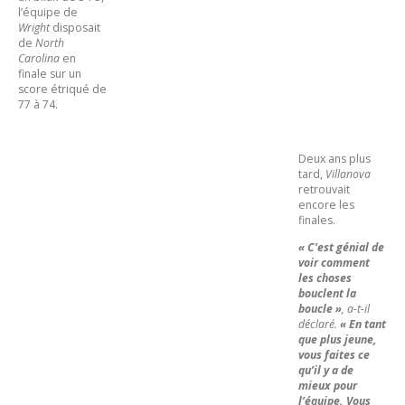
l’équipe de
Wright
disposait
de
North
Carolina
en
finale sur un
score étriqué de
77 à 74.
Deux ans plus
tard,
Villanova
retrouvait
encore les
finales.
« C’est génial de
voir comment
les choses
bouclent la
boucle »
, a-t-il
déclaré.
« En tant
que plus jeune,
vous faites ce
qu’il y a de
mieux pour
l’équipe. Vous