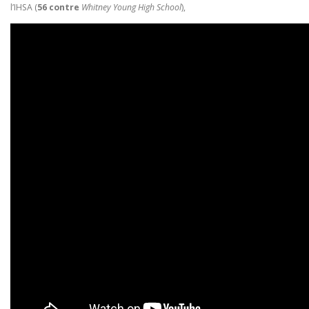
l’IHSA (
56 contre
Whitney Young High School
),