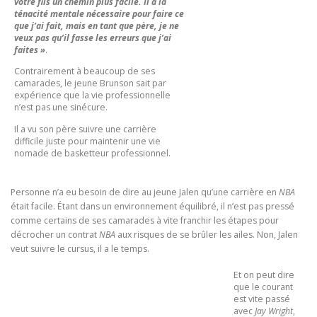
votre fils un chemin plus facile. Il a la
ténacité mentale nécessaire pour faire ce
que j’ai fait, mais en tant que père, je ne
veux pas qu’il fasse les erreurs que j’ai
faites »
.
Contrairement à beaucoup de ses
camarades, le jeune Brunson sait par
expérience que la vie professionnelle
n’est pas une sinécure.
Il a vu son père suivre une carrière
difficile juste pour maintenir une vie
nomade de basketteur professionnel.
Personne n’a eu besoin de dire au jeune Jalen qu’une carrière en
NBA
était facile. Étant dans un environnement équilibré, il n’est pas pressé
comme certains de ses camarades à vite franchir les étapes pour
décrocher un contrat
NBA
aux risques de se brûler les ailes. Non, Jalen
veut suivre le cursus, il a le temps.
Et on peut dire
que le courant
est vite passé
avec
Jay Wright
,