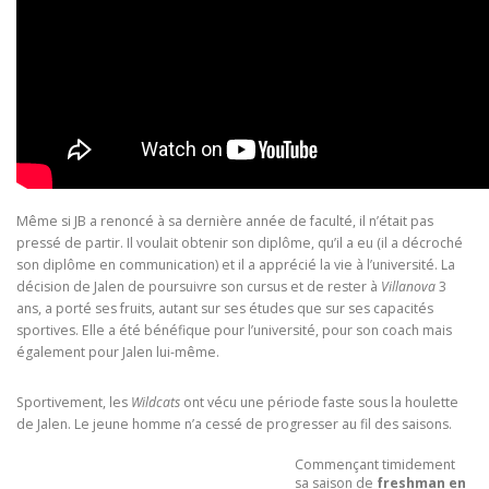
Même si JB a renoncé à sa dernière année de faculté, il n’était pas
pressé de partir. Il voulait obtenir son diplôme, qu’il a eu (il a décroché
son diplôme en communication) et il a apprécié la vie à l’université. La
décision de Jalen de poursuivre son cursus et de rester à
Villanova
3
ans, a porté ses fruits, autant sur ses études que sur ses capacités
sportives. Elle a été bénéfique pour l’université, pour son coach mais
également pour Jalen lui-même.
Sportivement, les
Wildcats
ont vécu une période faste sous la houlette
de Jalen. Le jeune homme n’a cessé de progresser au fil des saisons.
Commençant timidement
sa saison de
freshman en