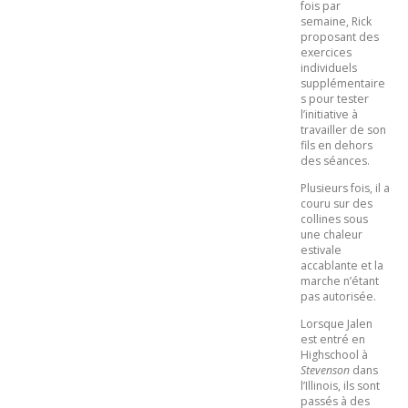
fois par
semaine, Rick
proposant des
exercices
individuels
supplémentaire
s pour tester
l’initiative à
travailler de son
fils en dehors
des séances.
Plusieurs fois, il a
couru sur des
collines sous
une chaleur
estivale
accablante et la
marche n’étant
pas autorisée.
Lorsque Jalen
est entré en
Highschool à
Stevenson
dans
l’Illinois, ils sont
passés à des