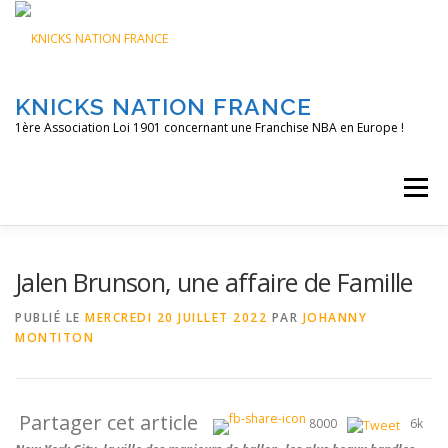
Aller
au
contenu
KNICKS NATION FRANCE
1ère Association Loi 1901 concernant une Franchise NBA en Europe !
Menu
ACCUEIL
NOS ACTIONS
BLOG
KNFTV
Jalen Brunson, une affaire de Famille
PUBLIÉ LE
MERCREDI 20 JUILLET 2022
PAR
JOHANNY
MONTITON
PODCAST
CONTACT
A PROPOS
Partager cet article
8000
6k