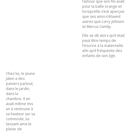
l’amour que son fils avait
pour la balle orange et
lorsqu’elle s’est aperçue
que ses amis n’étaient
autres que
Larry Johnson
et
Marcus Camby.
Elle se dit alors qu’il était
peut être temps de
l’inscrire à la maternelle
afin qu’il fréquente des
enfants de son âge.
Chez lui, le jeune
Jalen a des
paniers partout,
dans le jardin,
dans la
chambre. Il en
avait même mis
un à ventouse à
sa hauteur sur sa
commode, lui
laissant ainsi le
plaisir de