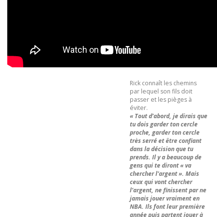
Rick connaît les chemins
par lequel son fils doit
passer et les pièges à
éviter.
« Tout d’abord, je dirais que
tu dois garder ton cercle
proche, garder ton cercle
très serré et être confiant
dans la décision que tu
prends. Il y a beaucoup de
gens qui te diront « va
chercher l’argent ». Mais
ceux qui vont chercher
l’argent, ne finissent par ne
jamais jouer vraiment en
NBA. Ils font leur première
année puis partent jouer à