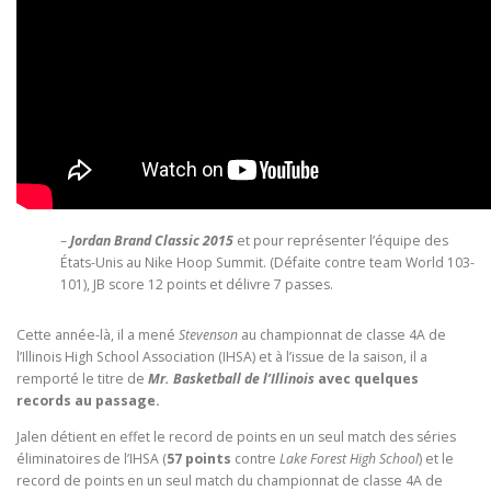
–
Jordan Brand Classic 2015
et pour représenter l’équipe des
États-Unis au Nike Hoop Summit. (Défaite contre team World 103-
101), JB score 12 points et délivre 7 passes.
Cette année-là, il a mené
Stevenson
au championnat de classe 4A de
l’Illinois High School Association (IHSA) et à l’issue de la saison, il a
remporté le titre de
Mr. Basketball de l’Illinois
avec quelques
records au passage.
Jalen détient en effet le record de points en un seul match des séries
éliminatoires de l’IHSA (
57 points
contre
Lake Forest High School
) et le
record de points en un seul match du championnat de classe 4A de