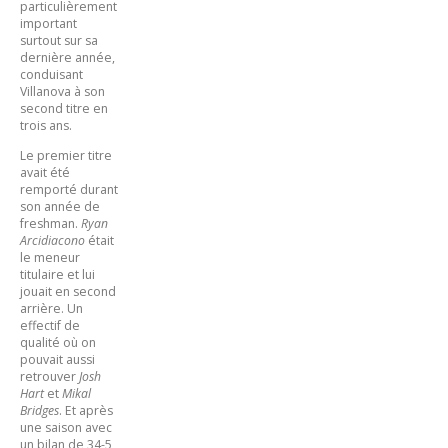
particulièrement
important
surtout sur sa
dernière année,
conduisant
Villanova à son
second titre en
trois ans.
Le premier titre
avait été
remporté durant
son année de
freshman.
Ryan
Arcidiacono
était
le meneur
titulaire et lui
jouait en second
arrière. Un
effectif de
qualité où on
pouvait aussi
retrouver
Josh
Hart
et
Mikal
Bridges
. Et après
une saison avec
un bilan de 34-5,