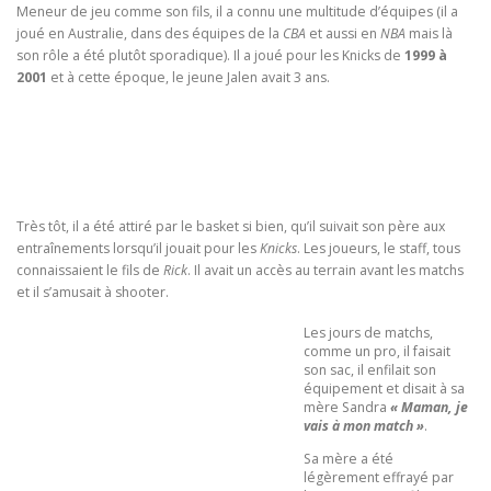
Meneur de jeu comme son fils, il a connu une multitude d’équipes (il a
joué en Australie, dans des équipes de la
CBA
et aussi en
NBA
mais là
son rôle a été plutôt sporadique). Il a joué pour les Knicks de
1999 à
2001
et à cette époque, le jeune Jalen avait 3 ans.
Très tôt, il a été attiré par le basket si bien, qu’il suivait son père aux
entraînements lorsqu’il jouait pour les
Knicks
. Les joueurs, le staff, tous
connaissaient le fils de
Rick
. Il avait un accès au terrain avant les matchs
et il s’amusait à shooter.
Les jours de matchs,
comme un pro, il faisait
son sac, il enfilait son
équipement et disait à sa
mère Sandra
« Maman, je
vais à mon match »
.
Sa mère a été
légèrement effrayé par