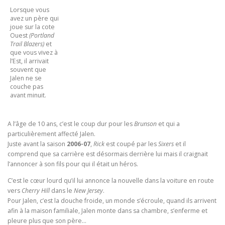
Lorsque vous
avez un père qui
joue sur la cote
Ouest
(Portland
Trail Blazers)
et
que vous vivez à
l’Est, il arrivait
souvent que
Jalen ne se
couche pas
avant minuit.
A l’âge de 10 ans, c’est le coup dur pour les
Brunson
et qui a
particulièrement affecté Jalen.
Juste avant la saison
2006-07
,
Rick
est coupé par les
Sixers
et il
comprend que sa carrière est désormais derrière lui mais il craignait
l’annoncer à son fils pour qui il était un héros.
C’est le cœur lourd qu’il lui annonce la nouvelle dans la voiture en route
vers
Cherry Hill
dans le
New Jersey
.
Pour Jalen, c’est la douche froide, un monde s’écroule, quand ils arrivent
afin à la maison familiale, Jalen monte dans sa chambre, s’enferme et
pleure plus que son père…