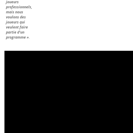
joueurs
professionnels,
mais nous
voulons des
joueurs qui
veulent faire
partie d’un
programme »
.