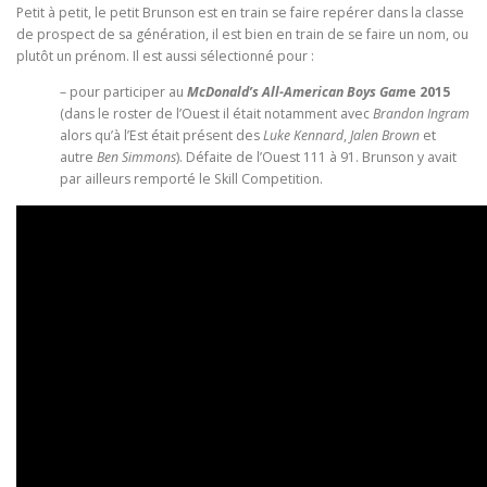
Petit à petit, le petit Brunson est en train se faire repérer dans la classe
de prospect de sa génération, il est bien en train de se faire un nom, ou
plutôt un prénom. Il est aussi sélectionné pour :
– pour participer au
McDonald’s All-American Boys Gam
e 2015
(dans le roster de l’Ouest il était notamment avec
Brandon Ingram
alors qu’à l’Est était présent des
Luke Kennard
,
Jalen Brown
et
autre
Ben Simmons
). Défaite de l’Ouest 111 à 91. Brunson y avait
par ailleurs remporté le Skill Competition.