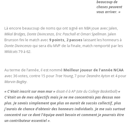
beaucoup de
choses peuvent
vous arriver. »
Là encore beaucoup de noms qui ont signé en
NBA
joue avec Jalen,
Mikal Bridges, Donte Divincenzo, Eric Paschall et Omari Spellman
. Jalen
Brunson fini le match avec
9 points, 2 passes
laissant les honneurs à
Donte Divincenzo
qui sera élu MVP de la Finale, match remporté par les
Wildcats
79 à 62.
Au terme de l’année, il est nommé
Meilleur joueur de l’année NCAA
avec 36 votes, contre 15 pour
Trae Young
, 7 pour
Deandre Ayton
et 4 pour
Marvin Bagley
.
« C’était inscrit sur mon mur »
disait-il à AP (site du College Basketball)
«
C’était un de mes objectifs mais je ne me concentrais pas dessus non
plus. Je savais simplement que plus on aurait de succès collectif, plus
j’aurais de chance d’obtenir des honneurs individuels. Je me suis surtout
concentré sur ce dont l’équipe avait besoin et comment je pourrais être
un contributeur essentiel »
.