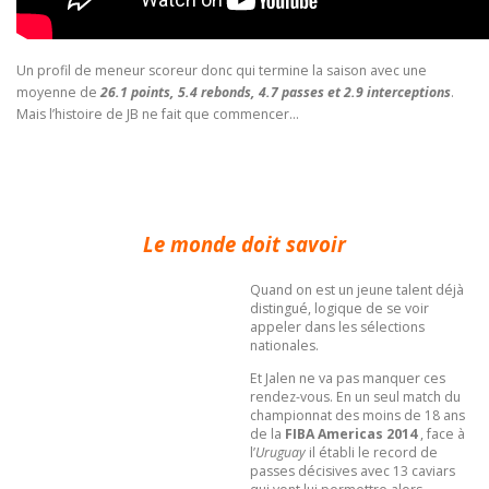
Un profil de meneur scoreur donc qui termine la saison avec une
moyenne de
26.1 points, 5.4 rebonds, 4.7 passes et 2.9 interceptions
.
Mais l’histoire de JB ne fait que commencer…
Le monde doit savoir
Quand on est un jeune talent déjà
distingué, logique de se voir
appeler dans les sélections
nationales.
Et Jalen ne va pas manquer ces
rendez-vous. En un seul match du
championnat des moins de 18 ans
de la
FIBA Americas 2014
, face à
l’
Uruguay
il établi le record de
passes décisives avec 13 caviars