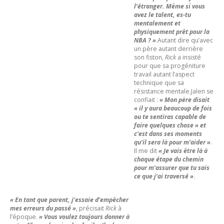
l’étranger. Même si vous
avez le talent, es-tu
mentalement et
physiquement prêt pour la
NBA ? »
.Autant dire qu’avec
un père autant derrière
son fiston,
Rick
a insisté
pour que sa progéniture
travail autant l’aspect
technique que sa
résistance mentale.Jalen se
confiait :
« Mon père disait
« il y aura beaucoup de fois
ou te sentiras capable de
faire quelques chose » et
c’est dans ses moments
qu’il sera là pour m’aider »
.
Il me dit
« Je vais être là à
chaque étape du chemin
pour m’assurer que tu sais
ce que j’ai traversé »
.
« En tant que parent, j’essaie d’empêcher
mes erreurs du passé »
, précisait
Rick
à
l’époque.
« Vous voulez toujours donner à