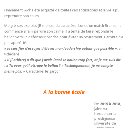
Finalement,
Rick
a été acquitté de toutes ces accusations et la vie a pu
reprendre son cours.
Malgré ses exploits, JB montre du caractère. Lors d’un match Brunson a
commencé à failli perdre son calme. Il a tenté de faire rebondir le
ballon vers un défenseur proche pour éviter un revirement. L’arbitre n’a
pas apprécié.
« Je suis fier d’essayer d’élever mon leadership autant que possible »
, a-
t-déclaré.
« Il [l’arbitre] a dit que j’avais lancé le ballon trop fort, et je me suis dit
: » Tu veux qu’il attrape le ballon ? « Techniquement, je ne compte
même pas. »
Caractériel le garçon.
A la bonne école
De
2015 à 2018
,
Jalen va
fréquenter la
prestigieuse
université de