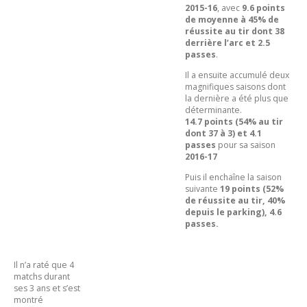
2015-16
, avec
9.6 points
de moyenne à 45% de
réussite au tir dont 38
derrière l’arc et 2.5
passes
.
Il a ensuite accumulé deux
magnifiques saisons dont
la dernière a été plus que
déterminante.
14.7 points (54% au tir
dont 37 à 3) et 4.1
passes
pour sa saison
2016-17
Puis il enchaîne la saison
suivante
19 points (52%
de réussite au tir, 40%
depuis le parking), 4.6
passes.
Il n’a raté que 4
matchs durant
ses 3 ans et s’est
montré