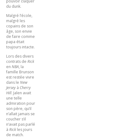
pouvoir claquer
du dunk.
Malgré l’école,
malgré les
copains de son
âge, son envie
de faire comme
papa était
toujours intacte.
Lors des divers
contrats de
Rick
en
NBA
, la
famille Brunson
est restée vivre
dans le
New
Jersey
à
Cherry
Hill
. Jalen avait
une telle
admiration pour
son père, qu’il
n’allait jamais se
coucher s’il
n’avait pas parlé
à
Rick
les jours
de match.