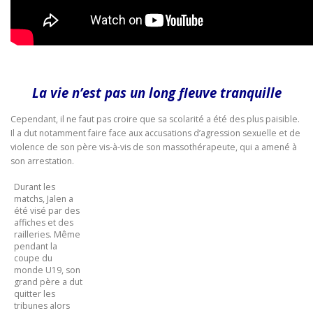
La vie n’est pas un long fleuve tranquille
Cependant, il ne faut pas croire que sa scolarité a été des plus paisible.
Il a dut notamment faire face aux accusations d’agression sexuelle et de
violence de son père vis-à-vis de son massothérapeute, qui a amené à
son arrestation.
Durant les
matchs, Jalen a
été visé par des
affiches et des
railleries. Même
pendant la
coupe du
monde U19, son
grand père a dut
quitter les
tribunes alors