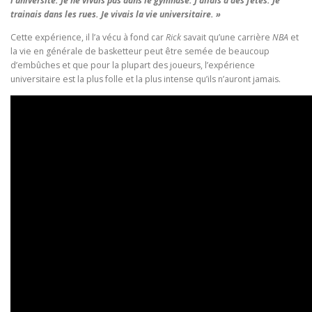
l’université. Je ne vivais pas dans le gymnase. J’allais à des fêtes. Je
trainais dans les rues. Je vivais la vie universitaire. »
Cette expérience, il l’a vécu à fond car
Rick
savait qu’une carrière
NBA
et
la vie en générale de basketteur peut être semée de beaucoup
d’embûches et que pour la plupart des joueurs, l’expérience
universitaire est la plus folle et la plus intense qu’ils n’auront jamais.