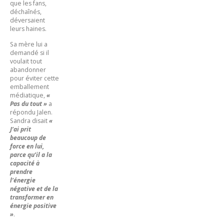
que les fans,
déchaînés,
déversaient
leurs haines.
Sa mère lui a
demandé si il
voulait tout
abandonner
pour éviter cette
emballement
médiatique,
«
Pas du tout »
a
répondu Jalen.
Sandra disait
«
J’ai prit
beaucoup de
force en lui,
parce qu’il a la
capacité à
prendre
l’énergie
négative et de la
transformer en
énergie positive
»
.