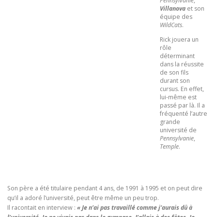
Pennsylvanie
,
Villanova
et son
équipe des
WildCats
.
Rick jouera un
rôle
déterminant
dans la réussite
de son fils
durant son
cursus. En effet,
lui-même est
passé par là. Il a
fréquenté l’autre
grande
université de
Pennsylvanie
,
Temple
.
Son père a été titulaire pendant 4 ans, de 1991 à 1995 et on peut dire
qu’il a adoré l’université, peut être même un peu trop.
Il racontait en interview :
« Je n’ai pas travaillé comme j’aurais dû à