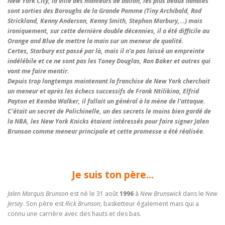
New York City, la ville des manieurs de ballon, les plus beaux handles
sont sorties des Boroughs de la Grande Pomme (Tiny Archibald, Rod
Strickland, Kenny Anderson, Kenny Smith, Stephon Marbury,…) mais
ironiquement, sur cette dernière double décennies, il a été difficile au
Orange and Blue de mettre la main sur un meneur de qualité.
Certes, Starbury est passé par là, mais il n’a pas laissé un empreinte
indélébile et ce ne sont pas les Toney Douglas, Ron Baker et autres qui
vont me faire mentir.
Depuis trop longtemps maintenant la franchise de New York cherchait
un meneur et après les échecs successifs de Frank Ntilikina, Elfrid
Payton et Kemba Walker, il fallait un général à la mène de l’attaque.
C’était un secret de Polichinelle, un des secrets le moins bien gardé de
la NBA, les New York Knicks étaient intéressés pour faire signer Jalen
Brunson comme meneur principale et cette promesse a été réalisée.
Je suis ton père…
Jalen Marquis Brunson
est né le 31 août
1996
à
New Brunswick
dans le
New
Jersey
. Son père est
Rick Brunson
, basketteur également mais qui a
connu une carrière avec des hauts et des bas.