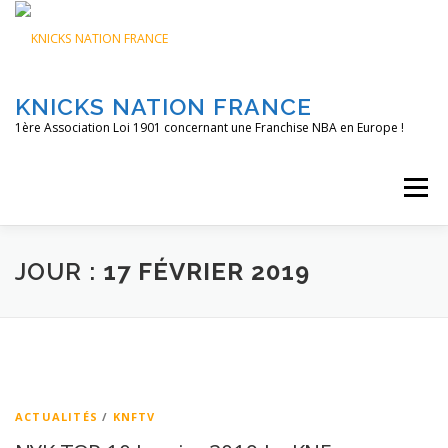
Aller
au
contenu
KNICKS NATION FRANCE
1ère Association Loi 1901 concernant une Franchise NBA en Europe !
Menu
ACCUEIL
NOS ACTIONS
BLOG
KNFTV
JOUR :
17 FÉVRIER 2019
PODCAST
CONTACT
A PROPOS
ACTUALITÉS
/
KNFTV