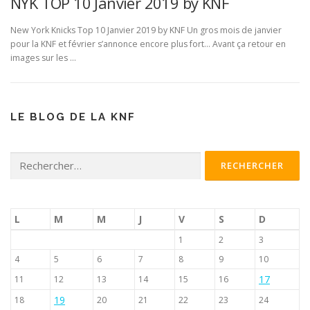
NYK TOP 10 Janvier 2019 by KNF
New York Knicks Top 10 Janvier 2019 by KNF Un gros mois de janvier
pour la KNF et février s’annonce encore plus fort… Avant ça retour en
images sur les …
LE BLOG DE LA KNF
Rechercher :
L
M
M
J
V
S
D
1
2
3
4
5
6
7
8
9
10
17
11
12
13
14
15
16
19
18
20
21
22
23
24