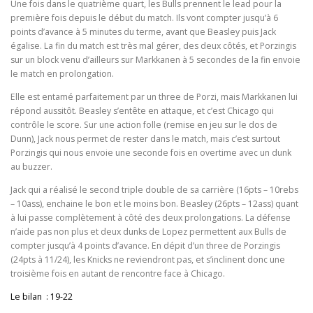
Une fois dans le quatrième quart, les Bulls prennent le lead pour la
première fois depuis le début du match. Ils vont compter jusqu’à 6
points d’avance à 5 minutes du terme, avant que Beasley puis Jack
égalise. La fin du match est très mal gérer, des deux côtés, et Porzingis
sur un block venu d’ailleurs sur Markkanen à 5 secondes de la fin envoie
le match en prolongation.
Elle est entamé parfaitement par un three de Porzi, mais Markkanen lui
répond aussitôt. Beasley s’entête en attaque, et c’est Chicago qui
contrôle le score. Sur une action folle (remise en jeu sur le dos de
Dunn), Jack nous permet de rester dans le match, mais c’est surtout
Porzingis qui nous envoie une seconde fois en overtime avec un dunk
au buzzer.
Jack qui a réalisé le second triple double de sa carrière (16pts – 10rebs
– 10ass), enchaine le bon et le moins bon. Beasley (26pts – 12ass) quant
à lui passe complètement à côté des deux prolongations. La défense
n’aide pas non plus et deux dunks de Lopez permettent aux Bulls de
compter jusqu’à 4 points d’avance. En dépit d’un three de Porzingis
(24pts à 11/24), les Knicks ne reviendront pas, et s’inclinent donc une
troisième fois en autant de rencontre face à Chicago.
Le bilan : 19-22