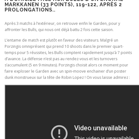
MARKKANEN (33 POINTS), 119-122, APRÈS 2
PROLONGATIONS..
Après 3 matchs à l’extérieur, on retrouve enfin le Garden, pour y
affronter les Bulls, qui nous ont déjà battu 2 fois cette saison.
L’entame de match est plutôt en faveur des visiteurs. Malgré un
Porzingis omniprésent qui prend 10 shoots dans le premier quart-
temps pour 5 réussites, les Bulls comptent rapidement jusqu’à 7 points
d’avance. La défense n’est pas au rendez-vous et les turnovers
s’accumulent (5 en 9 minutes). Porzingis choisit alors ce moment pour
faire exploser le Garden avec un spin-moove enchainer d’un poster
dunk monstrueux sur la tête de Robin Lopez ! On vous laisse admirez :