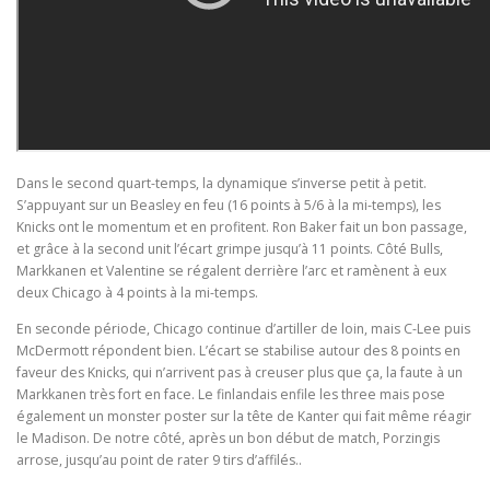
Dans le second quart-temps, la dynamique s’inverse petit à petit.
S’appuyant sur un Beasley en feu (16 points à 5/6 à la mi-temps), les
Knicks ont le momentum et en profitent. Ron Baker fait un bon passage,
et grâce à la second unit l’écart grimpe jusqu’à 11 points. Côté Bulls,
Markkanen et Valentine se régalent derrière l’arc et ramènent à eux
deux Chicago à 4 points à la mi-temps.
En seconde période, Chicago continue d’artiller de loin, mais C-Lee puis
McDermott répondent bien. L’écart se stabilise autour des 8 points en
faveur des Knicks, qui n’arrivent pas à creuser plus que ça, la faute à un
Markkanen très fort en face. Le finlandais enfile les three mais pose
également un monster poster sur la tête de Kanter qui fait même réagir
le Madison. De notre côté, après un bon début de match, Porzingis
arrose, jusqu’au point de rater 9 tirs d’affilés..