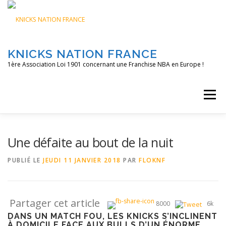
Aller
au
contenu
KNICKS NATION FRANCE
1ère Association Loi 1901 concernant une Franchise NBA en Europe !
Menu
ACCUEIL
NOS ACTIONS
BLOG
KNFTV
Une défaite au bout de la nuit
PUBLIÉ LE
JEUDI 11 JANVIER 2018
PAR
FLOKNF
PODCAST
CONTACT
A PROPOS
Partager cet article
8000
6k
DANS UN MATCH FOU, LES KNICKS S’INCLINENT
À DOMICILE FACE AUX BULLS D’UN ÉNORME