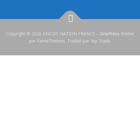
Copyright © 2026 KNICKS NATION FRANCE
–
OnePress
thème
par FameThemes. Traduit par Wp Trads.