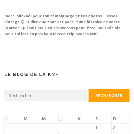
Merci Mickaël pour ton témoignage et tes photos… assez
vintage 😉 Et dire que tout est parti d’une histoire de veste
Starter. Qui sait nous en trouverons peut-être une spéciale
pour toi lors du prochain Mecca Trip avec la KNF!
LE BLOG DE LA KNF
Rechercher :
L
M
M
J
V
S
D
1
2