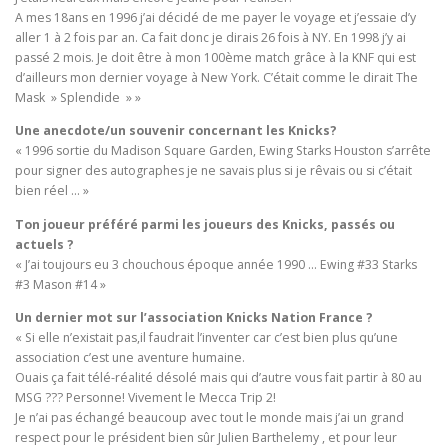
A mes 18ans en 1996 j’ai décidé de me payer le voyage et j’essaie​ d’y
aller 1 à 2 fois par an. Ca fait donc je dirais 26 fois à NY. En 1998 j’y ai
passé 2 mois. Je doit être à mon 100ème match grâce à la KNF qui est
d’ailleurs mon dernier voyage à New York. C’était comme le dirait The
Mask » Splendide » »
Une anecdote/un souvenir concernant les Knicks?
« 1996 sortie du Madison Square Garden, Ewing Starks Houston s’arrête
pour signer des autographes je ne savais plus si je rêvais ou si c’était
bien réel … »
Ton joueur préféré parmi les joueurs des Knicks, passés ou
actuels ?
« J’ai toujours eu 3 chouchous époque année 1990 … Ewing #33 Starks
#3 Mason #14 »
Un dernier mot sur l’association Knicks Nation France ?
« Si elle n’existait pas,il faudrait l’inventer car c’est bien plus qu’une
association c’est une aventure humaine.
Ouais ça fait télé-réalité désolé mais qui d’autre vous fait partir à 80 au
MSG ??? Personne! Vivement le Mecca Trip 2!
Je n’ai pas échangé beaucoup avec tout le monde mais j’ai un grand
respect pour le président bien sûr Julien Barthelemy , et pour leur