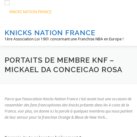
Aller
au
contenu
KNICKS NATION FRANCE
1ère Association Loi 1901 concernant une Franchise NBA en Europe !
ACCUEIL
NOS ACTIONS
BLOG
KNFTV
POD
PORTAITS DE MEMBRE KNF –
MICKAEL DA CONCEICAO ROSA
Parce que l’association Knicks Nation France c’est avant tout une occasion de
rassembler des fans francophones des Knicks présents dans les 4 coins de la
France, voir plus, on donne ici la parole à quelques membres qui nous parlent
de leur amour pour la franchise Orange & Bleue de New York…