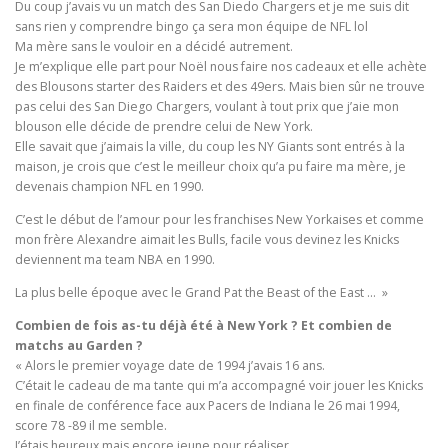
Du coup j’avais vu un match des San Diedo Chargers et je me suis dit
sans rien y comprendre bingo ça sera mon équipe de NFL lol
Ma mère sans le vouloir en a décidé autrement.
Je m’explique elle part pour Noël nous faire nos cadeaux et elle achète
des Blousons starter des Raiders et des 49ers. Mais bien sûr ne trouve
pas celui des San Diego Chargers, voulant à tout prix que j’aie mon
blouson elle décide de prendre celui de New York.
Elle savait que j’aimais la ville, du coup les NY Giants sont entrés à la
maison, je crois que c’est le meilleur choix qu’a pu faire ma mère, je
devenais champion NFL en 1990.
C’est le début de l’amour pour les franchises New Yorkaises et comme
mon frère Alexandre aimait les Bulls, facile vous devinez les Knicks
deviennent ma team NBA en 1990.
La plus belle époque avec le Grand Pat the Beast of the East … »
Combien de fois as-tu déjà été à New York ? Et combien de
matchs au Garden ?
« Alors le premier voyage date de 1994 j’avais 16 ans.
C’était le cadeau de ma tante qui m’a accompagné voir jouer les Knicks
en finale de conférence face aux Pacers de Indiana le 26 mai 1994,
score 78 -89 il me semble.
J’étais heureux mais encore jeune pour réaliser.