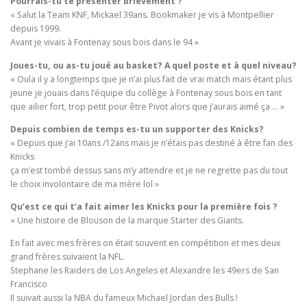
Pourrais-tu te présenter brièvement ?
« Salut la Team KNF, Mickael 39ans. Bookmaker je vis à Montpellier
depuis 1999.
Avant je vivais à Fontenay sous bois dans le 94 »
Joues-tu, ou as-tu joué au basket? A quel poste et à quel niveau?
« Oula il y a longtemps que je n’ai plus fait de vrai match mais étant plus
jeune je jouais dans l’équipe du collège à Fontenay sous bois en tant
que ailier fort, trop petit pour être Pivot alors que j’aurais aimé ça … »
Depuis combien de temps es-tu un supporter des Knicks?
« Depuis que j’ai 10ans /12ans mais je n’étais pas destiné à être fan des
Knicks
ça m’est tombé dessus sans m’y attendre et je ne regrette pas du tout
le choix involontaire de ma mère lol »
Qu’est ce qui t’a fait aimer les Knicks pour la première fois ?
« Une histoire de Blouson de la marque Starter des Giants.
En fait avec mes frères on était souvent en compétition et mes deux
grand frères suivaient la NFL.
Stephane les Raiders de Los Angeles et Alexandre les 49ers de San
Francisco
Il suivait aussi la NBA du fameux Michael Jordan des Bulls !