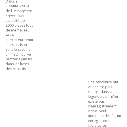
Dans la
« petite » salle
de l’
Hersheypark
Arena
, d’une
capacité de
8000 places tout
de même, seul
4124
spectateurs vont
alors assister
sans le savoir à
un match qui va
rentrer à jamais
dans les livres
des records.
Une rencontre qui
va encore plus
rentrer dans la
légende car il n’en
existe pas
d’enregistrement
video. Seul
quelques clichés, un
enregistrement
radio et les