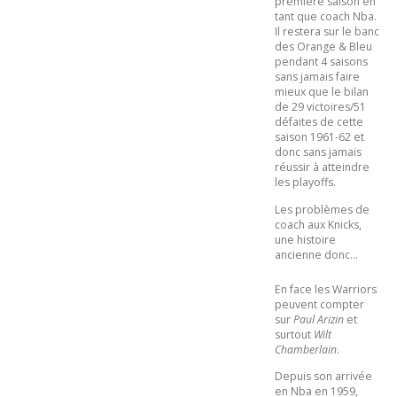
première saison en
tant que coach Nba.
Il restera sur le banc
des Orange & Bleu
pendant 4 saisons
sans jamais faire
mieux que le bilan
de 29 victoires/51
défaites de cette
saison 1961-62 et
donc sans jamais
réussir à atteindre
les playoffs.
Les problèmes de
coach aux Knicks,
une histoire
ancienne donc…
En face les Warriors
peuvent compter
sur
Paul Arizin
et
surtout
Wilt
Chamberlain
.
Depuis son arrivée
en Nba en 1959,