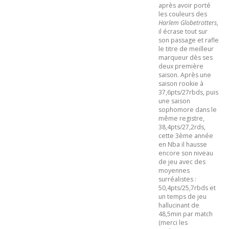
après avoir porté
les couleurs des
Harlem Globetrotters
,
il écrase tout sur
son passage et rafle
le titre de meilleur
marqueur dès ses
deux première
saison. Après une
saison rookie à
37,6pts/27rbds, puis
une saison
sophomore dans le
même registre,
38,4pts/27,2rds,
cette 3ème année
en Nba il hausse
encore son niveau
de jeu avec des
moyennes
surréalistes :
50,4pts/25,7rbds et
un temps de jeu
hallucinant de
48,5min par match
(merci les