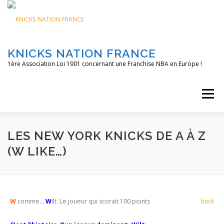
Aller
au
contenu
KNICKS NATION FRANCE
1ère Association Loi 1901 concernant une Franchise NBA en Europe !
Menu
ACCUEIL
NOS ACTIONS
BLOG
KNFTV
LES NEW YORK KNICKS DE A À Z
(W LIKE…)
PODCAST
CONTACT
A PROPOS
W
comme…
W
ilt. Le joueur qui scorait 100 points
back