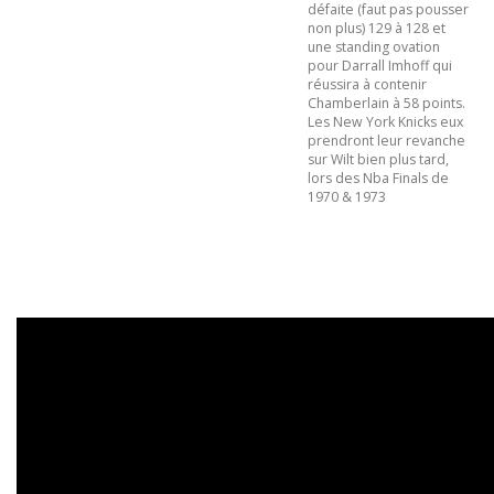
défaite (faut pas pousser
non plus) 129 à 128 et
une standing ovation
pour Darrall Imhoff qui
réussira à contenir
Chamberlain à 58 points.
Les New York Knicks eux
prendront leur revanche
sur Wilt bien plus tard,
lors des Nba Finals de
1970 & 1973