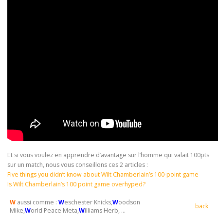
Et si vous voulez en apprendre d’avantage sur l’homme qui valait 100pts
sur un match, nous vous conseillons ces 2 articles :
Five things you didn’t know about Wilt Chamberlain’s 100-point game
Is Wilt Chamberlain’s 100 point game overhyped?
W
aussi comme :
W
eschester Knicks,
W
oodson
back
Mike,
W
orld Peace Meta,
W
illiams Herb, …