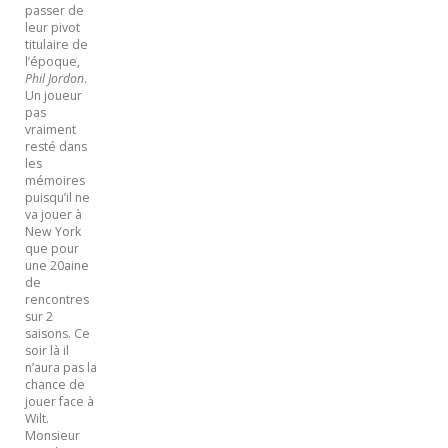
passer de
leur pivot
titulaire de
l’époque,
Phil Jordon
.
Un joueur
pas
vraiment
resté dans
les
mémoires
puisqu’il ne
va jouer à
New York
que pour
une 20aine
de
rencontres
sur 2
saisons. Ce
soir là il
n’aura pas la
chance de
jouer face à
Wilt.
Monsieur