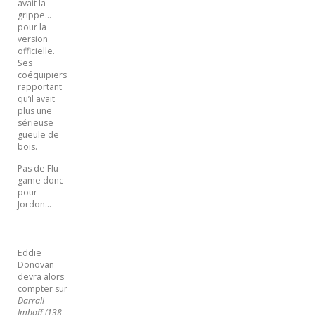
avait la
grippe…
pour la
version
officielle.
Ses
coéquipiers
rapportant
qu’il avait
plus une
sérieuse
gueule de
bois.
Pas de Flu
game donc
pour
Jordon…
Eddie
Donovan
devra alors
compter sur
Darrall
Imhoff
(138