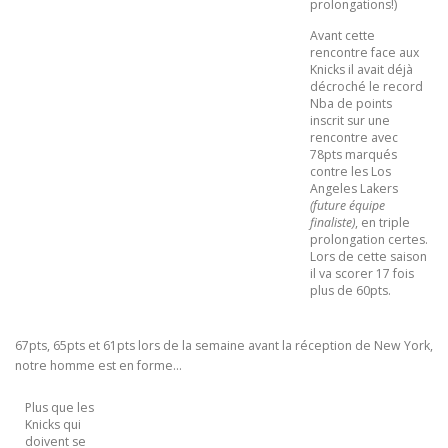
prolongations!)
Avant cette
rencontre face aux
Knicks il avait déjà
décroché le record
Nba de points
inscrit sur une
rencontre avec
78pts marqués
contre les Los
Angeles Lakers
(future équipe
finaliste)
, en triple
prolongation certes.
Lors de cette saison
il va scorer 17 fois
plus de 60pts.
67pts, 65pts et 61pts lors de la semaine avant la réception de New York,
notre homme est en forme…
Plus que les
Knicks qui
doivent se