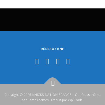
RÉSEAUX KNF
Copyright © 2026 KNICKS NATION FRANCE
–
OnePress
thème
par FameThemes. Traduit par Wp Trads.