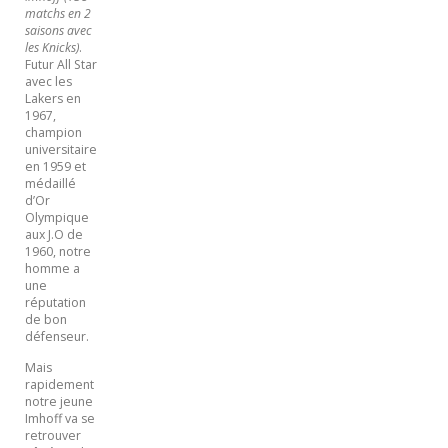
matchs en 2
saisons avec
les Knicks)
.
Futur All Star
avec les
Lakers en
1967,
champion
universitaire
en 1959 et
médaillé
d’Or
Olympique
aux J.O de
1960, notre
homme a
une
réputation
de bon
défenseur.
Mais
rapidement
notre jeune
Imhoff va se
retrouver