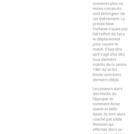
souvenirs plus ou
moins romancés
vont témoigner de
cet événement. La
presse New
Yorkaise n’ayant pas
fait l’effort de faire
le déplacement
pour couvrir le
match. Il faut dire
qu’il s’agit d’un des
tous derniers
matchs de la saison
1961-62 et les
Knicks sont bons
derniers (déjà).
Les joueurs stars
des Knicks de
l’époque se
nomment
Richie
Guerin
et
Willie
Nauls
. Ils sont alors
coaché par
Eddie
Donovan
qui
effectue alors sa