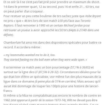
Et ce soir là il ne s’est pas fait prié pour prendre un maximum de shoot.
14 dans le premier quart, 12 au second, puis 16 et enfin 21… 63 tirs, oui
on peut parler d’un croqueur.
Pour resituer un peu cette boulimie de tirs sachez juste que
Kobe Bryant
ne pris « que » 46 tirs lors de son match à 81pts face aux
Toronto
Raptors
. Il faut remonter à 1993 et un certain
Michael Jordan
pour
retrouver un joueur à avoir approché les 50 tirs
(64pts à 27/49 dans une
défaite)
.
Chamberlain fut ainsi mis dans des dispositions spéciales pour battre ce
record. Il accordera même :
« my teammates wanted me to do it, too.
They started feeding me the ball even when they were wide open. »
Il va terminer ce match avec un bon pourcentage
(57,1% à 36/63)
et
surtout sur la ligne des LF
(87,5% à 28-32)
. Circonstances idéales pour lui
qui était loin d’être un spécialiste, voir même l’un des plus mauvais de la
ligue dans ce domaine
(à peine plus de 51% en carrière)
. Mais avouez qu’il
aurait été dommage de louper les 100pts pour une histoire de lancer-
francs.
Et même si la Nba ne comptabilisait pas encore le nombre de contre en
1962
(stat apparue à partir de la saison 1973-74)
, Wilt ne devait pas être
loin d’avoir réalisé cette marque histoire dans un triple double. Car ce