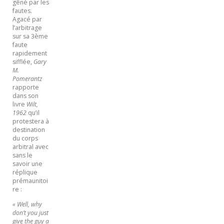
gêné par les
fautes.
Agacé par
l’arbitrage
sur sa 3ème
faute
rapidement
sifflée,
Gary
M.
Pomerantz
rapporte
dans son
livre
Wilt,
1962
qu’il
protestera à
destination
du corps
arbitral avec
sans le
savoir une
réplique
prémaunitoi
re :
« Well, why
don’t you just
give the guy a