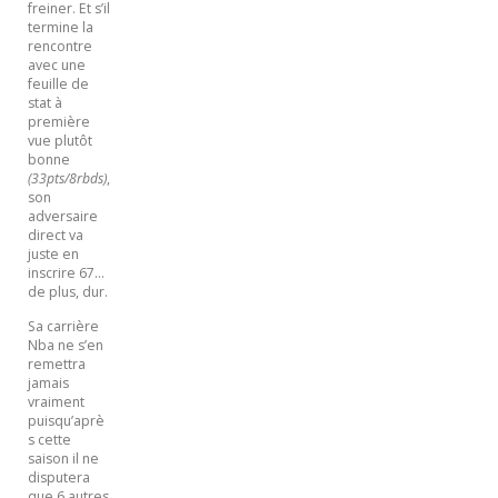
freiner. Et s’il
termine la
rencontre
avec une
feuille de
stat à
première
vue plutôt
bonne
(33pts/8rbds)
,
son
adversaire
direct va
juste en
inscrire 67…
de plus, dur.
Sa carrière
Nba ne s’en
remettra
jamais
vraiment
puisqu’aprè
s cette
saison il ne
disputera
que 6 autres