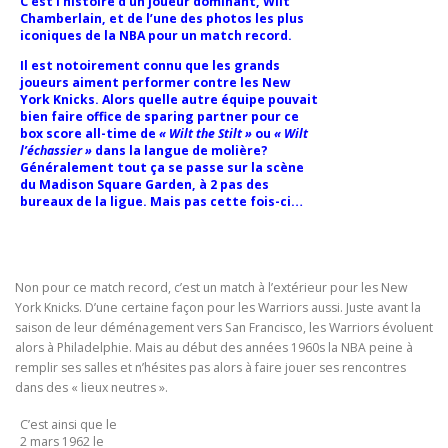
C’est l’histoire d’un joueur dominant, Wilt
Chamberlain, et de l’une des photos les plus
iconiques de la NBA pour un match record.
Il est notoirement connu que les grands
joueurs aiment performer contre les New
York Knicks. Alors quelle autre équipe pouvait
bien faire office de sparing partner pour ce
box score all-time de
« Wilt the Stilt »
ou
« Wilt
l’échassier »
dans la langue de molière?
Généralement tout ça se passe sur la scène
du Madison Square Garden, à 2 pas des
bureaux de la ligue. Mais pas cette fois-ci…
Non pour ce match record, c’est un match à l’extérieur pour les New
York Knicks. D’une certaine façon pour les Warriors aussi. Juste avant la
saison de leur déménagement vers San Francisco, les Warriors évoluent
alors à Philadelphie. Mais au début des années 1960s la NBA peine à
remplir ses salles et n’hésites pas alors à faire jouer ses rencontres
dans des « lieux neutres ».
C’est ainsi que le
2 mars 1962 le