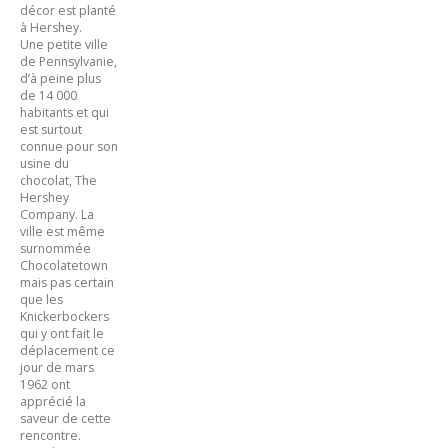
décor est planté
à Hershey.
Une petite ville
de Pennsylvanie,
d’à peine plus
de 14 000
habitants et qui
est surtout
connue pour son
usine du
chocolat, The
Hershey
Company. La
ville est même
surnommée
Chocolatetown
mais pas certain
que les
Knickerbockers
qui y ont fait le
déplacement ce
jour de mars
1962 ont
apprécié la
saveur de cette
rencontre.