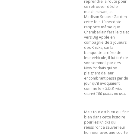
reprendre la route pour
se retrouver dès le
match suivant, au
Madison Square Garden
cette fois. L’anecdote
rapporte même que
Chamberlain fera le trajet
vers Big Apple en
compagnie de 3 joueurs
des Knicks, sur la
banquette arrière de
leur véhicule, il fut tiré de
son sommeil par des
New Yorkais qui se
plaignant de leur
encombrant passager du
jour qu’il évoquaient
comme le
« S.O.B. who
scored 100 points on us ».
Mais tout est bien qui finit
bien dans cette histoire
pour les Knicks qui
réussiront à sauver leur
honneur avec une courte