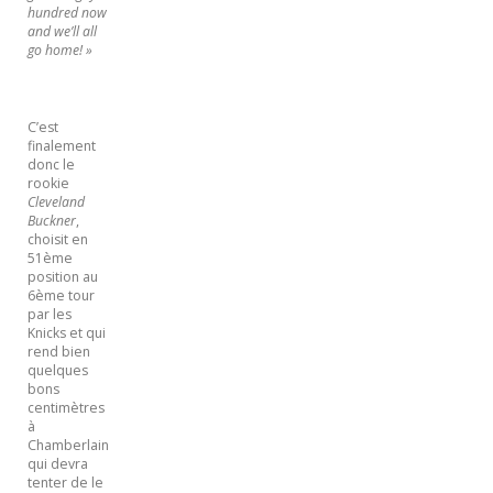
hundred now
and we’ll all
go home! »
C’est
finalement
donc le
rookie
Cleveland
Buckner
,
choisit en
51ème
position au
6ème tour
par les
Knicks et qui
rend bien
quelques
bons
centimètres
à
Chamberlain
qui devra
tenter de le